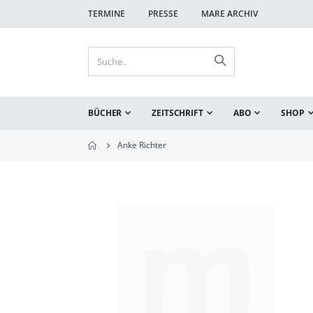
TERMINE
PRESSE
MARE ARCHIV
BÜCHER
ZEITSCHRIFT
ABO
SHOP
Anke Richter
Zum
Ende
der
Bildgalerie
springen