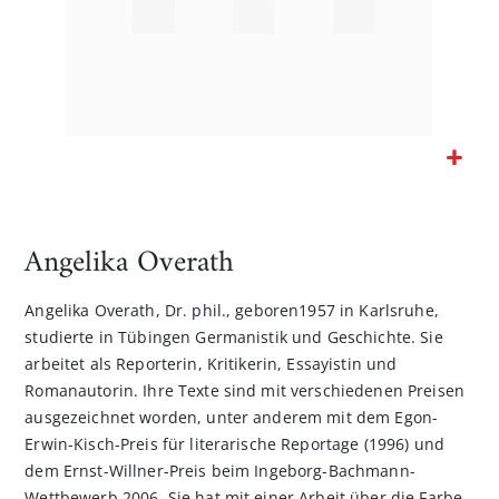
Zum
Anfang
der
Angelika Overath
Bildgalerie
springen
Angelika Overath, Dr. phil., geboren1957 in Karlsruhe,
studierte in Tübingen Germanistik und Geschichte. Sie
arbeitet als Reporterin, Kritikerin, Essayistin und
Romanautorin. Ihre Texte sind mit verschiedenen Preisen
ausgezeichnet worden, unter anderem mit dem Egon-
Erwin-Kisch-Preis für literarische Reportage (1996) und
dem Ernst-Willner-Preis beim Ingeborg-Bachmann-
Wettbewerb 2006. Sie hat mit einer Arbeit über die Farbe