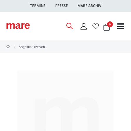
TERMINE
PRESSE
MARE ARCHIV
Warenkor
Artikel
0
Nav
ums
Angelika Overath
Zum
Ende
der
Bildgalerie
springen