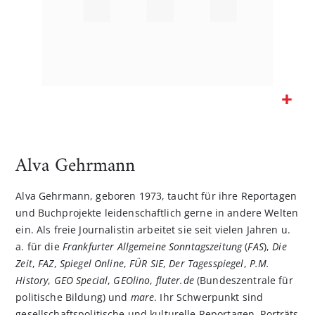
Zum
Anfang
der
Alva Gehrmann
Bildgalerie
springen
Alva Gehrmann, geboren 1973, taucht für ihre Reportagen
und Buchprojekte leidenschaftlich gerne in andere Welten
ein. Als freie Journalistin arbeitet sie seit vielen Jahren u.
a. für die
Frankfurter Allgemeine Sonntagszeitung
(
FAS
),
Die
Zeit
,
FAZ
,
Spiegel Online
,
FÜR SIE
,
Der Tagesspiegel
,
P.M.
History
,
GEO Special
,
GEOlino
,
fluter.de
(Bundeszentrale für
politische Bildung) und
mare
. Ihr Schwerpunkt sind
gesellschaftspolitische und kulturelle Reportagen, Porträts