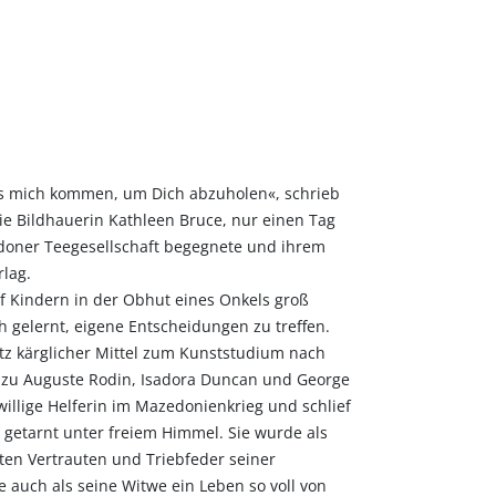
lass mich kommen, um Dich abzuholen«, schrieb
ie Bildhauerin Kathleen Bruce, nur einen Tag
ndoner Teegesellschaft begegnete und ihrem
rlag.
lf Kindern in der Obhut eines Onkels groß
h gelernt, eigene Entscheidungen zu treffen.
tz kärglicher Mittel zum Kunststudium nach
n zu Auguste Rodin, Isadora Duncan und George
willige Helferin im Mazedonienkrieg und schlief
 getarnt unter freiem Himmel. Sie wurde als
sten Vertrauten und Triebfeder seiner
te auch als seine Witwe ein Leben so voll von