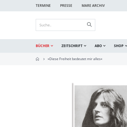
TERMINE
PRESSE
MARE ARCHIV
BÜCHER
ZEITSCHRIFT
ABO
SHOP
»Diese Freiheit bedeutet mir alles«
Zum
Ende
der
Bildgalerie
springen