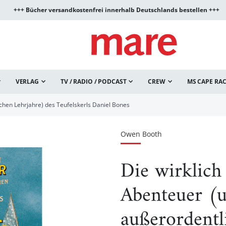
+++ Bücher versandkostenfrei innerhalb Deutschlands bestellen +++
VERLAG
TV / RADIO / PODCAST
CREW
MS CAPE RA
chen Lehrjahre) des Teufelskerls Daniel Bones
Owen Booth
Die wirklich
Abenteuer (
außerordentl