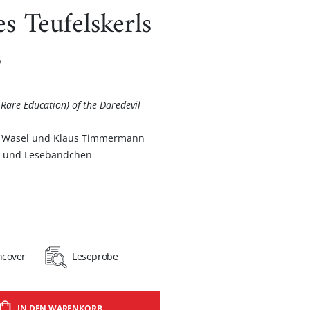
s Teufelskerls
s
 Rare Education) of the Daredevil
e Wasel und Klaus Timmermann
 und Lesebändchen
hcover
Leseprobe
IN DEN WARENKORB