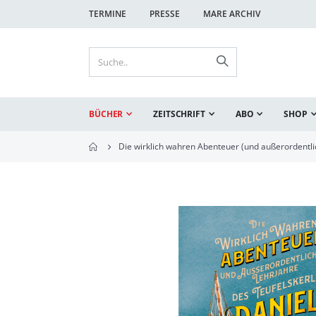
TERMINE
PRESSE
MARE ARCHIV
BÜCHER
ZEITSCHRIFT
ABO
SHOP
Die wirklich wahren Abenteuer (und außerordentli
Zum
Ende
der
Bildgalerie
springen