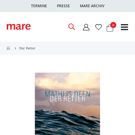
TERMINE
PRESSE
MARE ARCHIV
Warenkor
Artikel
0
Nav
ums
Der Retter
Zum
Ende
der
Bildgalerie
springen