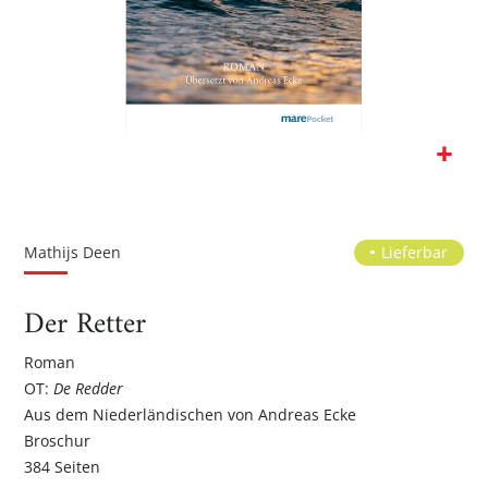
Zum
Anfang
der
Mathijs Deen
Lieferbar
Bildgalerie
springen
Der Retter
Roman
OT:
De Redder
Aus dem Niederländischen von Andreas Ecke
Broschur
384 Seiten