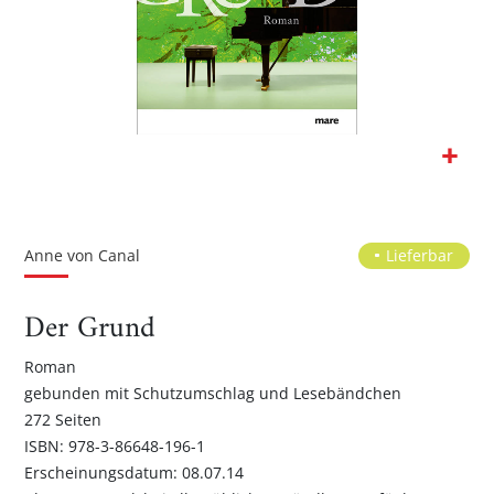
Zum
Anfang
der
Anne von Canal
Lieferbar
Bildgalerie
springen
Der Grund
Roman
gebunden mit Schutzumschlag und Lesebändchen
272 Seiten
ISBN: 978-3-86648-196-1
Erscheinungsdatum: 08.07.14