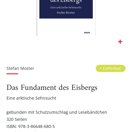
Zum
Anfang
der
Stefan Moster
Lieferbar
Bildgalerie
springen
Das Fundament des Eisbergs
Eine arktische Sehnsucht
gebunden mit Schutzumschlag und Lesebändchen
320 Seiten
ISBN: 978-3-86648-680-5