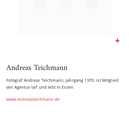
Zum
Anfang
der
Andreas Teichmann
Bildgalerie
springen
Fotograf Andreas Teichmann, Jahrgang 1970, ist Mitglied
der Agentur laif und lebt in Essen.
www.andreasteichmann.de