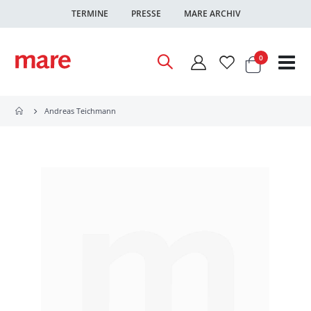
TERMINE
PRESSE
MARE ARCHIV
Warenkor
Artikel
0
Nav
ums
Andreas Teichmann
Zum
Ende
der
Bildgalerie
springen