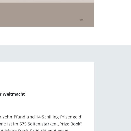
ur Weltmacht
r zehn Pfund und 14 Schilling Prisengeld
ame ist im 575 Seiten starken „Prize Book“
utlich an Deck. Er blickt an diesem