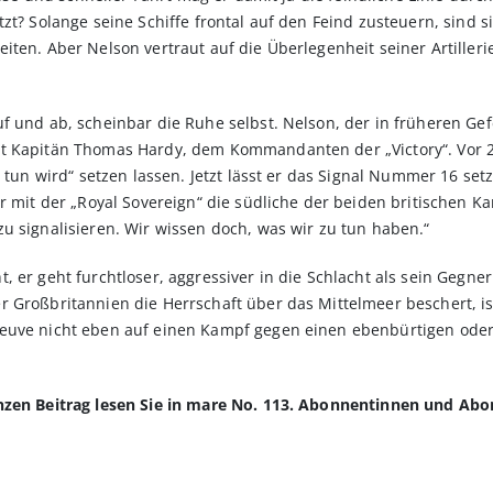
zt? Solange seine Schiffe frontal auf den Feind zusteuern, sind 
iten. Aber Nelson vertraut auf die Überlegenheit seiner Artille
f und ab, scheinbar die Ruhe selbst. Nelson, der in früheren Gef
it Kapitän Thomas Hardy, dem Kommandanten der „Victory“. Vor 2
ht tun wird“ setzen lassen. Jetzt lässt er das Signal Nummer 16 
r mit der „Royal Sovereign“ die südliche der beiden britischen Ka
u signalisieren. Wir wissen doch, was wir zu tun haben.“
 er geht furchtloser, aggressiver in die Schlacht als sein Gegner
 Großbritannien die Herrschaft über das Mittelmeer beschert, is
euve nicht eben auf einen Kampf gegen einen ebenbürtigen oder 
anzen Beitrag lesen Sie in mare No. 113. Abonnentinnen und Ab