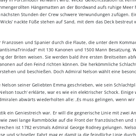
ammengerollten Hängematten an der Bordwand aufs ruhige Meer 
en nächsten Stunden der Crew schwere Verwundungen zufügen. E
icks’ nackte Füße stehen auf Sand, mit dem das Deck bestreut w
der Franzosen und Spanier durch die Flaute, die unter dem Komma
SantísimaTrinidad“ mit 130 Kanonen und 1500 Mann Besatzung. Wick
g der Briten weisen. Sie werden bald ihre ersten Breitseiten abf
Kanonen auf den Feind richten können. Die herkömmliche Schlacht
erstehen und beschießen. Doch Admiral Nelson wählt eine besonde
te Nelson seiner Geliebten Emma geschrieben, wie sein Schlach
son touch‘ erklärte, war es wie ein elektrischer Schock. Einige 
Admiralen abwärts wiederholten alle: ,Es muss gelingen, wenn wi
tik ein Geniestreich war. Er will die gegnerische Linie mit zwei A
r wie zwei lange Rammböcke auf die Front der französischen und s
brechen ist 1782 erstmals Admiral George Rodney gelungen. Nelson
 Brise und schneller Fahrt mag er damit ja die feindliche Linie 