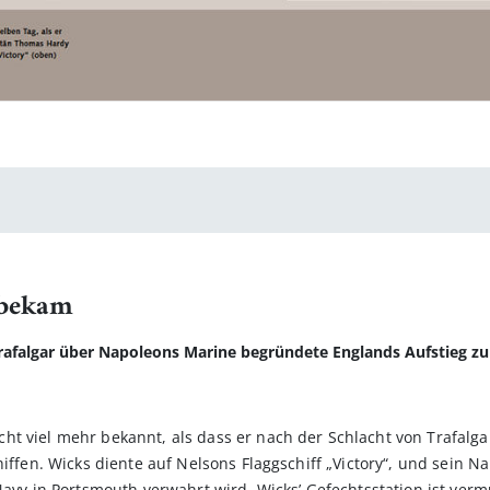
 bekam
 Trafalgar über Napoleons Marine begründete Englands Aufstieg z
t viel mehr bekannt, als dass er nach der Schlacht von Trafalga
hiffen. Wicks diente auf Nelsons Flaggschiff „Victory“, und sein N
Navy in Portsmouth verwahrt wird. Wicks’ Gefechtsstation ist verm