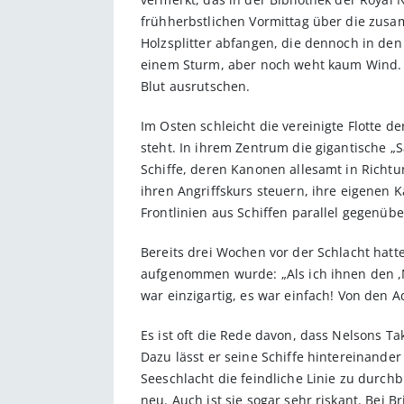
frühherbstlichen Vormittag über die zus
Holzsplitter abfangen, die dennoch in d
einem Sturm, aber noch weht kaum Wind. W
Blut ausrutschen.
Im Osten schleicht die vereinigte Flotte 
steht. In ihrem Zentrum die gigantische „
Schiffe, deren Kanonen allesamt in Richtun
ihren Angriffskurs steuern, ihre eigenen 
Frontlinien aus Schiffen parallel gegenüb
Bereits drei Wochen vor der Schlacht hat
aufgenommen wurde: „Als ich ihnen den ,Nel
war einzigartig, es war einfach! Von den 
Es ist oft die Rede davon, dass Nelsons Tak
Dazu lässt er seine Schiffe hintereinande
Seeschlacht die feindliche Linie zu durch
neu. Auch ist sie sogar sehr riskant. Bei