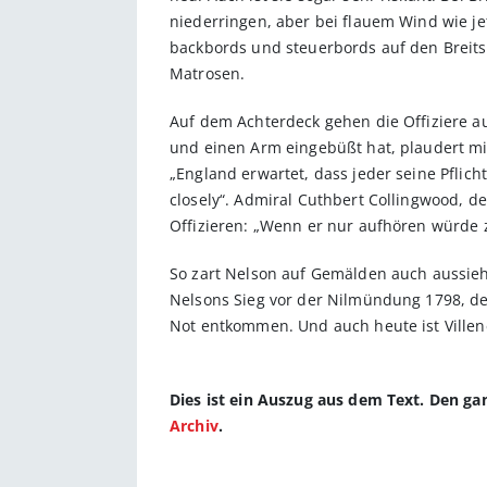
niederringen, aber bei flauem Wind wie jet
backbords und steuerbords auf den Breitse
Matrosen.
Auf dem Achterdeck gehen die Offiziere au
und einen Arm eingebüßt hat, plaudert m
„England erwartet, dass jeder seine Pflic
closely“. Admiral Cuthbert Collingwood, de
Offizieren: „Wenn er nur aufhören würde z
So zart Nelson auf Gemälden auch aussieht,
Nelsons Sieg vor der Nilmündung 1798, der
Not entkommen. Und auch heute ist Villen
Dies ist ein Auszug aus dem Text. Den g
Archiv
.