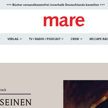
+++ Bücher versandkostenfrei innerhalb Deutschlands bestellen +++
VERLAG
TV / RADIO / PODCAST
CREW
MS CAPE RA