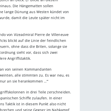
hinaus. Die Hängematten sollen
ine lange Dünung aus Westen kündet von
urde, damit die Leute später nicht im
ndo von Vizeadmiral Pierre de Villeneuve
s blickt auf die Linie der feindlichen
euern, ohne dass die Briten, solange sie
ordnung sieht vor, dass sich zwei
re Angriffstaktik.
tplan von seinen Kommandanten
weinten, alle stimmten zu. Es war neu, es
r nur an sie herankommen …‘“
ngriffskolonnen in drei Teile zerschneiden.
panischen Schiffe zulaufen. In einer
s Taktik ist in diesem Punkt also nicht
durchbrechen und seine Gegner im Nahkampf