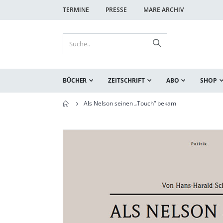
TERMINE
PRESSE
MARE ARCHIV
BÜCHER
ZEITSCHRIFT
ABO
SHOP
Als Nelson seinen „Touch“ bekam
Zum
Zum
Ende
Anfang
der
der
Bildgalerie
Bildgalerie
springen
springen