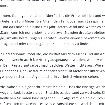
emann.
ernten. Dann geht es an die Oberfläche, die Ernte abladen und 
 tiefer als fünf Meter. Die Algen, den Tang oder auch Seespinne
 Und das macht sie rund ums Jahr, sofern Wind und Wetter es er
„Dann kann ich nur anderthalb bis zwei Stunden draußen bleiben,
age, um alle Bestellungen zu ernten. Normalerweise bekomme ich 
tagabend oder Dienstag­abend Zeit, um alles zu finden.“
ale und saisonale Produkte, die Vielfalt aus dem Meer rund um das
 ein Gericht auch kurzfristig ausgetauscht werden, wenn Melani
 Dem Restaurant selbst macht solches Wetter nichts aus. Wie ein 
i Lindesnes. Der Gastraum befindet sich fünf Meter tief unter Wa
ige haben schon die Algentaucherin vorbeischwimmen sehen.
de, habe sie nie gedacht, meint Melanie. Dass die einstige Waldor
wegenurlaub fasste sie den Entschluss, das Land zu wechseln. Si
heitlichen Gründen bald aufgeben. Zur Alge kam Melanie durch ih
f „Passion for Ocean“-Festivals veranstaltete sie Workshops mit