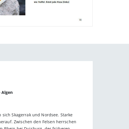
e Algen
n sich Skagerrak und Nordsee. Starke
erauf. Zwischen den Felsen herrschen
m Rhein bei Duisburg, der früheren