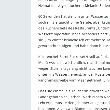
Heimat der Algentaucherin Melanie End
60 Sekunden hat sie, um unter Wasser zu 
suchen. Sie taucht ohne Geräte, aber kaum
des Küchenchefs des Restaurants „Under“.
Wassertemperatur, ist es besonders hart: 
sie. „Im Winter brauche ich oft mehrere T
gewünschten Algen und habe dann bis Mon
Küchenchef Bernt Sætre setzt voll auf lok
Menü wechselt wöchentlich, manchmal muss
wegen Sturms tagelang nicht tauchen kann.
unten ins Wasser geneigt, an der Küste be
Panoramascheibe vom Meer getrennt. Ein
Dass sie einmal als Taucherin arbeiten wer
Land“ geboren sei, schon. Nach einem Nor
Lehrerin, musste den Job aber aus gesund
begonnen, Algen wie Blumen zu pressen. Au