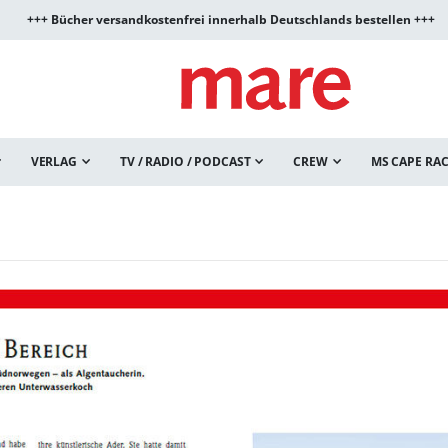
+++ Bücher versandkostenfrei innerhalb Deutschlands bestellen +++
VERLAG
TV / RADIO / PODCAST
CREW
MS CAPE RA