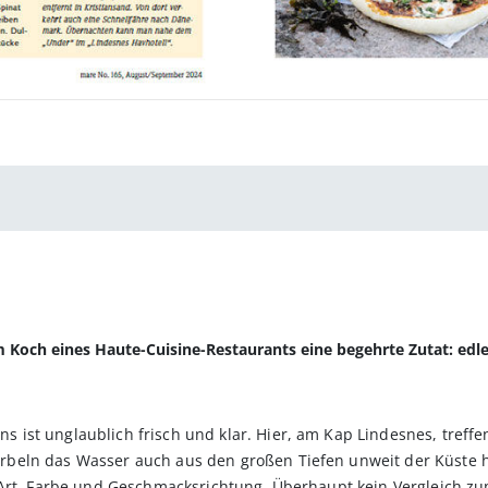
 Koch eines Haute-­Cuisine-Restaurants eine begehrte Zutat: edl
ist unglaublich frisch und klar. Hier, am Kap Lindesnes, treffe
beln das Wasser auch aus den großen Tiefen unweit der Küste h
 Art, Farbe und Geschmacksrichtung. Überhaupt kein Vergleich zu