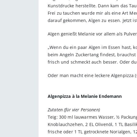
Kunstdrucke herstellte. Dann kam das Ta
Frei zu tauchen wurde mir als eine Art Me
darauf gekommen, Algen zu essen. Jetzt is
Algen genießt Melanie vor allem als Pulver
„Wenn du ein paar Algen im Essen hast, k
beim Angeln Zucker­tang findest, brauchst 
frisch und schmeckt auch besser. Oder du 
Oder man macht eine leckere Algenpizza (
Algenpizza à la Melanie Endemann
Zutaten (für vier Personen)
Teig: 300 ml lauwarmes Wasser, ½ ­Packung
Knoblauch­zehen, 2 EL Olivenöl, 1 TL Basili
frische oder 1 TL getrocknete Norialgen, 