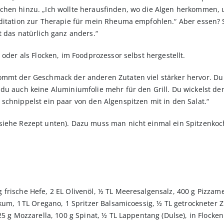
uchen hinzu. „Ich wollte herausfinden, wo die Algen herkommen
ditation zur Therapie für mein Rheuma empfohlen.“ Aber essen? S
t das natürlich ganz anders.“
 oder als Flocken, im Foodprozessor selbst hergestellt.
ommt der Geschmack der anderen Zutaten viel stärker hervor. Du
du auch keine Aluminiumfolie mehr für den Grill. Du wickelst den 
schnippelst ein paar von den Algenspitzen mit in den Salat.“
siehe Rezept unten). Dazu muss man nicht einmal ein Spitzenkoc
 frische Hefe, 2 EL Olivenöl, ½ TL Meeresalgensalz, 400 g Pizzam
kum, 1 TL Oregano, 1 Spritzer Balsamicoessig, ½ TL getrockneter Zuc
125 g Mozzarella, 100 g Spinat, ½ TL Lappentang (Dulse), in Flock