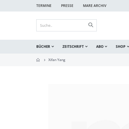
TERMINE
PRESSE
MARE ARCHIV
BÜCHER
ZEITSCHRIFT
ABO
SHOP
Xifan Yang
Zum
Ende
der
Bildgalerie
springen