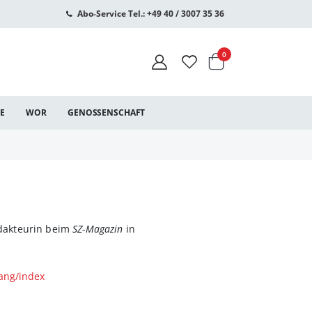
Abo-Service Tel.: +49 40 / 3007 35 36
Warenkorb
Artikel
0
CE
WOR
GENOSSENSCHAFT
dakteurin beim
SZ-Magazin
in
ang/index