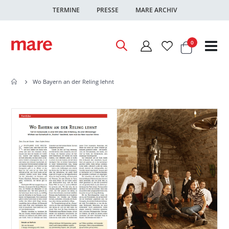
TERMINE
PRESSE
MARE ARCHIV
Warenkor
Artikel
0
Nav
ums
Wo Bayern an der Reling lehnt
Zum
Zum
Ende
Anfang
der
der
Bildgalerie
Bildgalerie
springen
springen