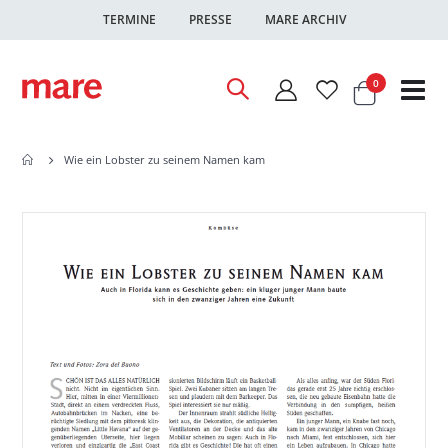
TERMINE
PRESSE
MARE ARCHIV
Warenkor
Artikel
0
Nav
ums
Wie ein Lobster zu seinem Namen kam
Zum
Zum
Ende
Anfang
der
der
Bildgalerie
Bildgalerie
springen
springen