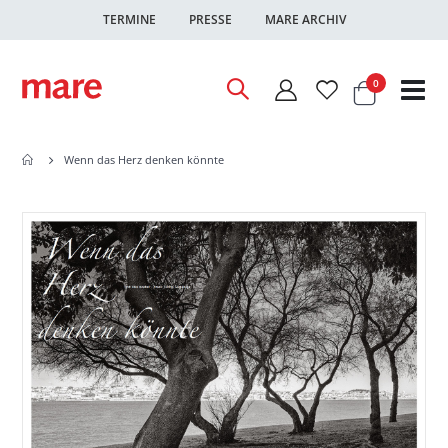
TERMINE
PRESSE
MARE ARCHIV
Warenkor
Artikel
0
Nav
ums
Wenn das Herz denken könnte
Zum
Zum
Ende
Anfang
der
der
Bildgalerie
Bildgalerie
springen
springen