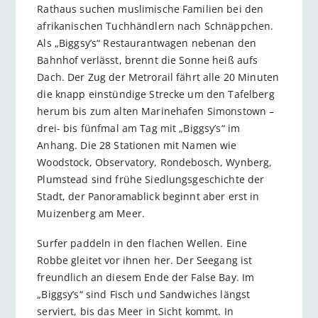
Rathaus suchen muslimische Familien bei den
afrikanischen Tuchhändlern nach Schnäppchen.
Als „Biggsy’s“ Restaurantwagen nebenan den
Bahnhof verlässt, brennt die Sonne heiß aufs
Dach. Der Zug der Metrorail fährt alle 20 Minuten
die knapp einstündige Strecke um den Tafelberg
herum bis zum alten Marinehafen Simonstown –
drei- bis fünfmal am Tag mit „Biggsy’s“ im
Anhang. Die 28 Stationen mit Namen wie
Woodstock, Observatory, Rondebosch, Wynberg,
Plumstead sind frühe Siedlungsgeschichte der
Stadt, der Panoramablick beginnt aber erst in
Muizenberg am Meer.
Surfer paddeln in den flachen Wellen. Eine
Robbe gleitet vor ihnen her. Der Seegang ist
freundlich an diesem Ende der False Bay. Im
„Biggsy’s“ sind Fisch und Sandwiches längst
serviert, bis das Meer in Sicht kommt. In