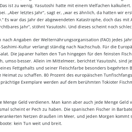
as ist zu wenig. Yasutoshi hatte mit einem Vielfachen kalkuliert.
rbei. „Aber letztes Jahr“, sagt er, „war es ähnlich, da hatten wir 
.“ Es war das Jahr der abgewendeten Katastrophe, doch das mit 
rchtbares Jahr“, stöhnt Yasutoshi. Und dieses scheint noch schle
nach Angaben der Welternährungsorganisation (FAO) jedes Jahr in
Sashimi-Kultur verlangt ständig nach Nachschub. Für die Europä
alat. Die Japaner halten den Tun hingegen für den feinsten Fisch
isch, umso besser. Allein im Mittelmeer, berichtet Yasutoshi, sin
nes Fettgehalts und seiner Fleischfarbe besonders begehrten B
die Heimat zu schaffen. 80 Prozent des europäischen Tunfischfan
s prächtige Exemplare werden auf dem berühmten Tokioter Fischma
e Menge Geld verdienen. Man kann aber auch jede Menge Geld ver
iesmal scheint er Pech zu haben. Die spanischen Fischer in Barbat
 verankerten Netzen draußen im Meer, und jeden Morgen kommt 
oote: kein Tun weit und breit.