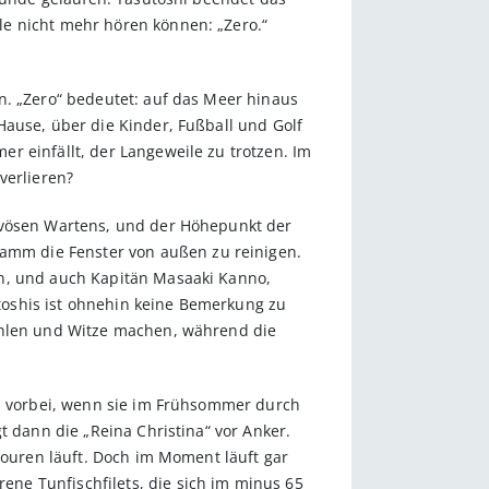
le nicht mehr hören können: „Zero.“
n. „Zero“ bedeutet: auf das Meer hinaus
Hause, über die Kinder, Fußball und Golf
r einfällt, der Langeweile zu trotzen. Im
verlieren?
ervösen Wartens, und der Höhepunkt der
mm die Fenster von außen zu reinigen.
en, und auch Kapitän Masaaki Kanno,
toshis ist ohnehin keine Bemerkung zu
zählen und Witze machen, während die
hs vorbei, wenn sie im Frühsommer durch
t dann die „Reina Christina“ vor Anker.
touren läuft. Doch im Moment läuft gar
ne Tunfischfilets, die sich im minus 65