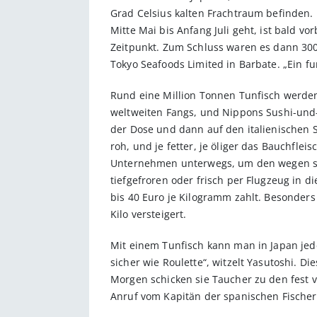
Grad Celsius kalten Frachtraum befinden. D
Mitte Mai bis Anfang Juli geht, ist bald vo
Zeitpunkt. Zum Schluss waren es dann 300
Tokyo Seafoods Limited in Barbate. „Ein fu
Rund eine Million Tonnen Tunfisch werden 
weltweiten Fangs, und Nippons Sushi-und-
der Dose und dann auf den italienischen S
roh, und je fetter, je öliger das Bauchfle
Unternehmen unterwegs, um den wegen sei
tiefgefroren oder frisch per Flugzeug in 
bis 40 Euro je Kilogramm zahlt. Besonder
Kilo versteigert.
Mit einem Tunfisch kann man in Japan jed
sicher wie Roulette“, witzelt Yasutoshi. D
Morgen schicken sie Taucher zu den fest
Anruf vom Kapitän der spanischen Fischerb