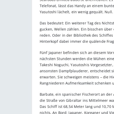
Telefonat, lässt das Handy an einem bunt
Yasutoshi lächelt, ein wenig gequält. Null.
Das bedeutet: Ein weiterer Tag des Nichts
gucken, Wellen zählen. Ein bisschen über 
reden. Oder in der Bibliothek des Schiffe
Hinterkopf dabei immer die quälende Frage
Fünf Japaner befinden sich an diesem Vor
nächsten Stunden werden die Mühen eines
Takeshi Noguchi, Yasutoshis Vorgesetzter
ansonsten Dampfplauderer, entscheidet si
erwarten. Sie schweigen meistens – die H
Rangniederen Aufmerksamkeit schenken un
Barbate, ein spanischer Fischerort an der
die Straße von Gibraltar ins Mittelmeer wa
Das Schiff ist 68,54 Meter lang und 10,70
nichts. An Bord: Japaner, Koreaner und V