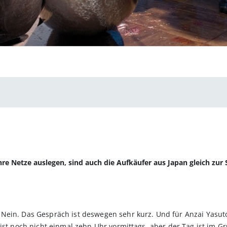
re Netze auslegen, sind auch die Aufkäufer aus Japan gleich zur 
Nein. Das Gespräch ist deswegen sehr kurz. Und für Anzai Yasut
 ist noch nicht einmal zehn Uhr vormittags, aber der Tag ist im 