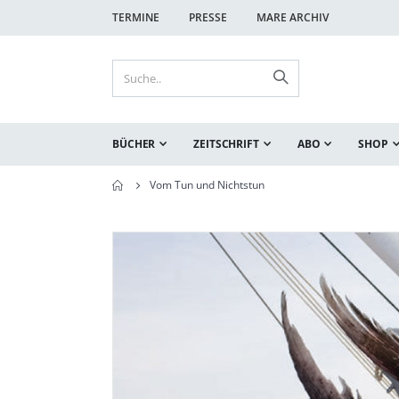
TERMINE
PRESSE
MARE ARCHIV
BÜCHER
ZEITSCHRIFT
ABO
SHOP
Vom Tun und Nichtstun
Zum
Zum
Ende
Anfang
der
der
Bildgalerie
Bildgalerie
springen
springen