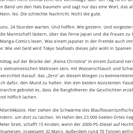
en Band um den Hals baumeln und sagt nur das eine Wort, das al
 Nein. No. Die schlechte Nachricht. Nicht die gute.
tuns. 24 Stunden warten. Und hoffen. Wie gestern. Und vorgester
die Mannschaft lästern, über das ferne Japan und die Frauen zu 
s Manga-Comics lesen. Was einem Japaner in der Fremde auch imme
: Wie viel Geld wird Tokyo Seafoods dieses Jahr wohl in Spanien 
mittag auf der Brücke der „Reina Christina“ in einem Zustand n
 vietnamesischen Matrosen sein, mit Wasserschlauch und Schwa
, verzichtet darauf, das „Zero“ an diesem Morgen zu kommentier
ch dafür, den Mund zu halten. Von den beiden Assistenten Yasu
ierarchie gebietet es, dass die Ranghöheren die Geschichten er
d höflich lachen.
 Atlantikküste. Hier ziehen die Schwärme des Blauflossentunfisc
ndern, um dort zu laichen. Im Hafen des 23 000-Seelen-Ortes lieg
 Meter breit, schafft 15 Knoten, wenn der 2000-PS-Diesel auf Hoch
ietnamesen, insgesamt 32 Mann. Außerdem rund 70 Tonnen gefrore