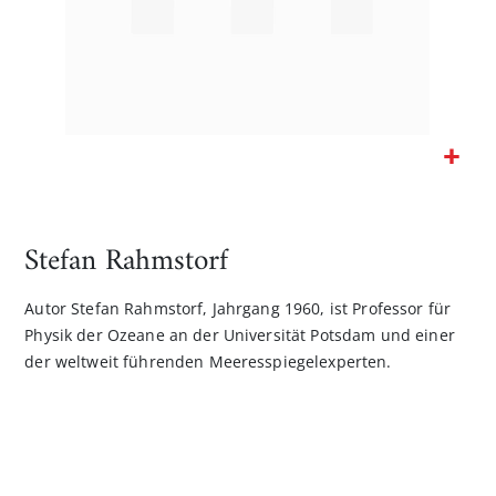
Zum
Anfang
der
Stefan Rahmstorf
Bildgalerie
springen
Autor Stefan Rahmstorf, Jahrgang 1960, ist Professor für
Physik der Ozeane an der Universität Potsdam und einer
der weltweit führenden Meeresspiegelexperten.