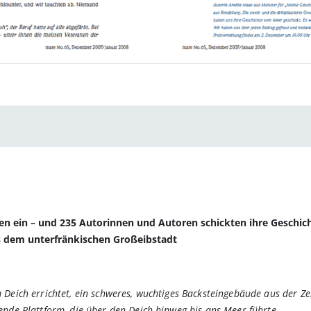
 ein – und 235 Autorinnen und Autoren schickten ihre Geschichte
s dem unterfränkischen Großeibstadt
 Deich errichtet, ein schweres, wuchtiges Backsteingebäude aus der Ze
ende Plattform, die über den Deich hinweg bis ans Meer führte.