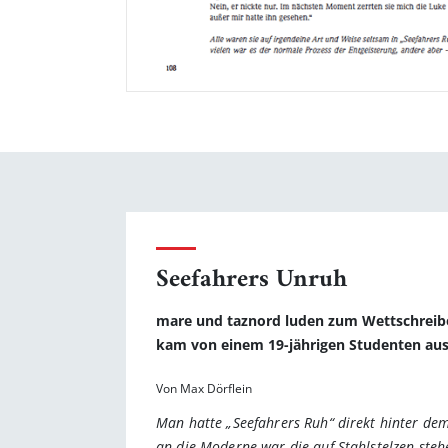
Seefahrers Unruh
mare und taznord luden zum Wettschreiben
kam von einem 19-jährigen Studenten au
Von Max Dörflein
Man hatte „Seefahrers Ruh“ direkt hinter dem
an die Moderne war die auf Stahlstelzen steh