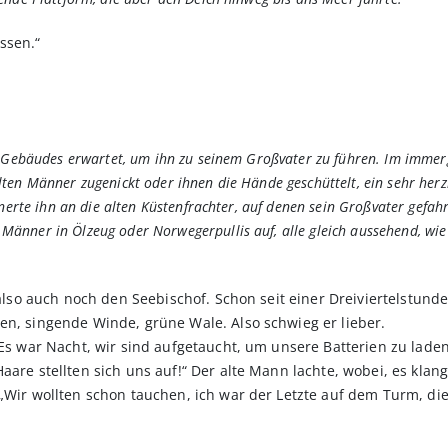
issen.“
es Gebäudes erwartet, um ihn zu seinem Großvater zu führen. Im imme
en Männer zugenickt oder ihnen die Hände geschüttelt, ein sehr herzli
nnerte ihn an die alten Küstenfrachter, auf denen sein Großvater gefa
nner in Ölzeug oder Norwegerpullis auf, alle gleich aussehend, wie i
t also auch noch den Seebischof. Schon seit einer Dreiviertelstund
en, singende Winde, grüne Wale. Also schwieg er lieber.
 Es war Nacht, wir sind aufgetaucht, um unsere Batterien zu laden
Haare stellten sich uns auf!“ Der alte Mann lachte, wobei, es kl
 „Wir wollten schon tauchen, ich war der Letzte auf dem Turm, di