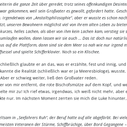
terin die ganze Zeit über geredet, trotz seines offenkundigen Desinter
ar gekommen, weil sein Großvater es gewollt, gefordert hatte. Geschr
. Irgendetwas von „Anstaltsphilosophie“, aber er wusste es schon nac
tzt, unseren Bewohnern möglichst viel von ihrem alten Leben zu bieten
kurzes, helles Lachen, als aber von ihm kein Lachen kam, verstieg sie 
rumlaufen wollen, dann lassen wir sie auch … Das ist doch nur natürli
us auf die Plattform, dann sind sie dem Meer so nah wie nur irgend mö
essel und spielte Schifferklavier. Noch so ein Klischee.
chließlich glaubte er an das, was er erzählte, fest und innig, u
kannte die Realität (schließlich war er ja Meeresbiologe), wusste,
 Aber er schwieg weiter, ließ den Großvater reden.
r von mir entfernt, die rote Bischofsmütze auf dem Kopf, und we
elte mir zu! Ich rief etwas, irgendwas, ich weiß nicht mehr, aber e
ickte nur. Im nächsten Moment zerrten sie mich die Luke hinunte
eltsam in „Seefahrers Ruh“, der Beruf hatte auf alle abgefärbt. Bei vi
meisten Veteranen der Stürme, Schiffbrüchige, über Bord Gegangene – s