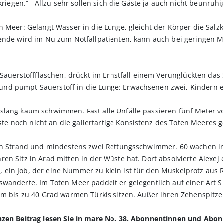
 kriegen.“ Allzu sehr sollen sich die Gäste ja auch nicht beunruhi
n Meer: Gelangt Wasser in die Lunge, gleicht der Körper die Salz
dende wird im Nu zum Notfallpatienten, kann auch bei geringen
 Sauerstoffflaschen, drückt im Ernstfall einem Verunglückten das
nd pumpt Sauerstoff in die Lunge: Erwachsenen zwei, Kindern ei
slang kaum schwimmen. Fast alle Unfälle passieren fünf Meter vo
 noch nicht an die gallertartige Konsistenz des Toten Meeres g
nen Strand und mindestens zwei Rettungsschwimmer. 60 wachen i
en Sitz in Arad mitten in der Wüste hat. Dort absolvierte Alexe
ein Job, der eine Nummer zu klein ist für den Muskelprotz aus R
swanderte. Im Toten Meer paddelt er gelegentlich auf einer Art 
im bis zu 40 Grad warmen Türkis sitzen. Außer ihren Zehenspitzen
anzen Beitrag lesen Sie in mare No. 38. Abonnentinnen und Abo