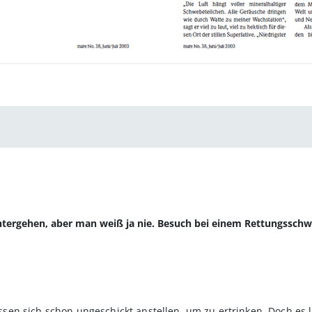
ntergehen, aber man weiß ja nie. Besuch bei einem Rettungssc
en sich schon ungeschickt anstellen, um zu ertrinken. Doch es 