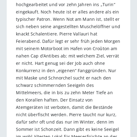
hochgearbeitet und vor zehn Jahren ins „Turin“
eingekauft. Noch heute ist er alles andere als ein
typischer Patron. Wenn Not am Mann ist, stellt er
sich neben seine angestellten Muschelöffner und
knackt Schalentiere. Pierre Vallauri hat
Feierabend. Dafür legt er sehr früh jeden Morgen
mit seinem Motorboot im Hafen von Croûton am
nahen Cap d’Antibes ab; mit welchem Ziel, verrät
er nicht. Hart genug sei der Job auch ohne
Konkurrenz in den „eigenen“ Fanggründen. Nur
mit Maske und Schnorchel sucht er nach den
schwarz schimmernden Seeigeln des
Mittelmeers, die in bis zu zehn Meter Tiefe an
den Korallen haften. Der Einsatz von
Atemgeräten ist verboten, damit die Bestände
nicht überfischt werden. Pierre taucht nur kurz,
dafür sehr oft und das nur im Winter, denn im
Sommer ist Schonzeit. Dann gibt es keine Seeigel
im wohl ältesten Lokal für Meeresfrüchte an der