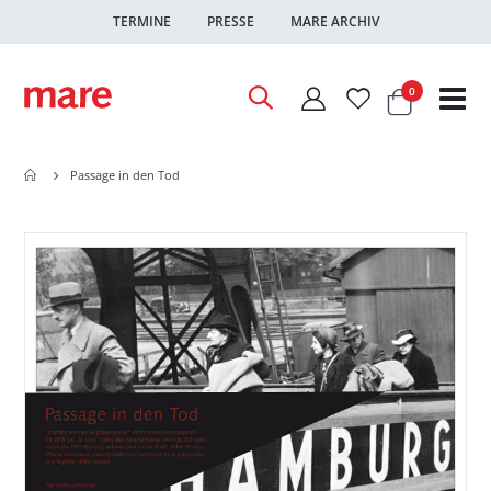
TERMINE
PRESSE
MARE ARCHIV
Warenkor
Artikel
0
Nav
ums
Passage in den Tod
Zum
Zum
Ende
Anfang
der
der
Bildgalerie
Bildgalerie
springen
springen