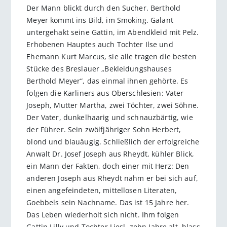
Der Mann blickt durch den Sucher. Berthold
Meyer kommt ins Bild, im Smoking. Galant
untergehakt seine Gattin, im Abendkleid mit Pelz.
Erhobenen Hauptes auch Tochter Ilse und
Ehemann Kurt Marcus, sie alle tragen die besten
Stücke des Breslauer „Bekleidungshauses
Berthold Meyer“, das einmal ihnen gehörte. Es
folgen die Karliners aus Oberschlesien: Vater
Joseph, Mutter Martha, zwei Töchter, zwei Söhne.
Der Vater, dunkelhaarig und schnauzbärtig, wie
der Führer. Sein zwölfjähriger Sohn Herbert,
blond und blauäugig. Schließlich der erfolgreiche
Anwalt Dr. Josef Joseph aus Rheydt, kühler Blick,
ein Mann der Fakten, doch einer mit Herz: Den
anderen Joseph aus Rheydt nahm er bei sich auf,
einen angefeindeten, mittellosen Literaten,
Goebbels sein Nachname. Das ist 15 Jahre her.
Das Leben wiederholt sich nicht. Ihm folgen
Gattin Lilly und Tochter Liesl, zehn Jahre alt, blass