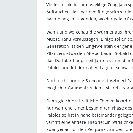
Vielleicht bleibt ihr das eklige Zeug ja e
Auftauchen der marinen Ringelwürmer im Her
nächtelang in Gegenden, wo der Palolo fa
Wann und wo genau die Würmer aus ihren 
Muese Tanu voraussagen. Einige sollen sog
Generation ist den Eingeweihten der gehe
Pflanzen, etwa den Mosooibaum. Sobald der
das Dorfoberhaupt seit Jahren schon den M
Palolos am Riff der nahen Lagune schwär
Doch nicht nur die Samoaner fasziniert Pal
möglicher Gaumenfreuden – sie reizt vor a
Denn gleich drei zeitliche Ebenen koordi
nur während einer bestimmten Phase des 
Palolos selbst in nahe beieinander geleg
vertritt eine andere Theorie: „In Wirklich
zwar genau für den Zeitpunkt, an dem die 