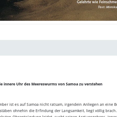
die innere Uhr des Meereswurms von Samoa zu verstehen
r ist es auf Samoa nicht ratsam, irgendein Anliegen an eine B
täben ohnehin die Erfindung der Langsamkeit, liegt völlig brach
kuten Ohrentzündung leidet, sucht seinen Arzt vergebens. Jener 