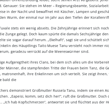
. Genauer: Sie stehen im Meer – Regierungsbeamte, Sozialarbeiter
ise in der Nacht und bewaffnet mit Käscher, Lampen und geschärft
nden Wurm, der einmal nur im Jahr aus den Tiefen der Korallenriff
Tuvale stets ein wenig abseits. Die Zehnjährige erinnert sich noc
ie Zunge gelegt. Doch kaum spürte die damals Sechsjährige den 
e sie sogar darauf herum. „Ekelhaft“, sagt sie und schüttelt sic
Enkelin des Häuptlings Taito Muese Tanu versteht noch immer nich
 herum, geradezu verrückt auf die Meereswürmer sind.
ige Aufgeregtheit ihres Clans, bei dem sich alles um die Vorberei
der Männer, die stampfenden Tritte der Frauen beim Tanz, die 
 matronenhaft, ihre Enkelinnen um sich verteilt. Sie zeigt ihnen
e bald die
chers demonstriert Großmutter Russela Tanu, indem sie einen Ast
achen. „Eapeisi, komm, setz dich her!“, ruft die Großmutter. Doch
.. „Ich hab Kopfschmerzen“, antwortet sie und flüchtet aus der H