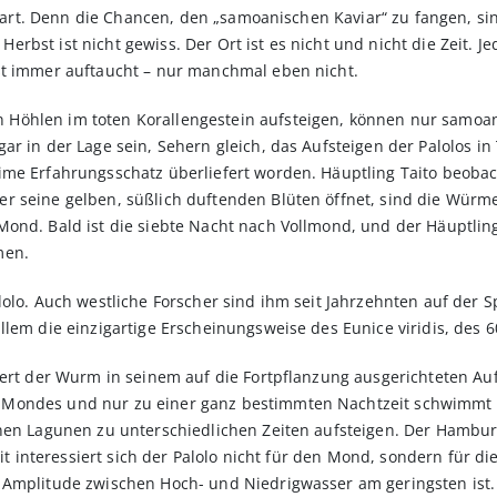
rspart. Denn die Chancen, den „samoanischen Kaviar“ zu fangen, s
bst ist nicht gewiss. Der Ort ist es nicht und nicht die Zeit. J
st immer auftaucht – nur manchmal eben nicht.
Höhlen im toten Korallengestein aufsteigen, können nur samoan
ar in der Lage sein, Sehern gleich, das Aufsteigen der Palolos 
ime Erfahrungsschatz überliefert worden. Häuptling Taito beoba
 seine gelben, süßlich duftenden Blüten öffnet, sind die Würmer
ond. Bald ist die siebte Nacht nach Vollmond, und der Häuptling h
men.
olo. Auch westliche Forscher sind ihm seit Jahrzehnten auf der Sp
llem die einzigartige Erscheinungsweise des Eunice viridis, des 
niert der Wurm in seinem auf die Fortpflanzung ausgerichteten 
Mondes und nur zu einer ganz bestimmten Nachtzeit schwimmt e
enen Lagunen zu unterschiedlichen Zeiten aufsteigen. Der Hamb
keit interessiert sich der Palolo nicht für den Mond, sondern für 
Amplitude zwischen Hoch- und Niedrigwasser am geringsten ist. D