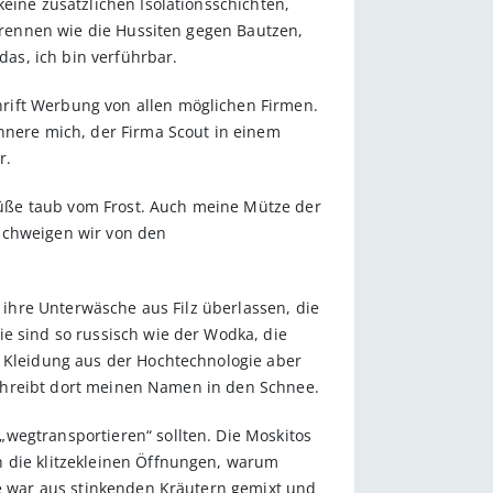
eine zusätzlichen Isolationsschichten,
anrennen wie die Hussiten gegen Bautzen,
das, ich bin verführbar.
rift Werbung von allen möglichen Firmen.
innere mich, der Firma Scout in einem
r.
üße taub vom Frost. Auch meine Mütze der
 Schweigen wir von den
h ihre Unterwäsche aus Filz überlassen, die
ie sind so russisch wie der Wodka, die
r Kleidung aus der Hochtechnologie aber
 schreibt dort meinen Namen in den Schnee.
wegtransportieren“ sollten. Die Moskitos
h die klitzekleinen Öffnungen, warum
ie war aus stinkenden Kräutern gemixt und