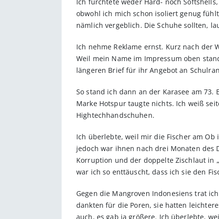
Ich fürchtete weder Hard- noch Softshells
obwohl ich mich schon isoliert genug fühl
nämlich vergeblich. Die Schuhe sollten, la
Ich nehme Reklame ernst. Kurz nach der W
Weil mein Name im Impressum oben stand, b
längeren Brief für ihr Angebot an Schulra
So stand ich dann an der Karasee am 73.
Marke Hotspur taugte nichts. Ich weiß se
Hightechhandschuhen.
Ich überlebte, weil mir die Fischer am Ob 
jedoch war ihnen nach drei Monaten des Da
Korruption und der doppelte Zischlaut in 
war ich so enttäuscht, dass ich sie den Fi
Gegen die Mangroven Indonesiens trat ich 
dankten für die Poren, sie hatten leicht
auch, es gab ja größere. Ich überlebte, w