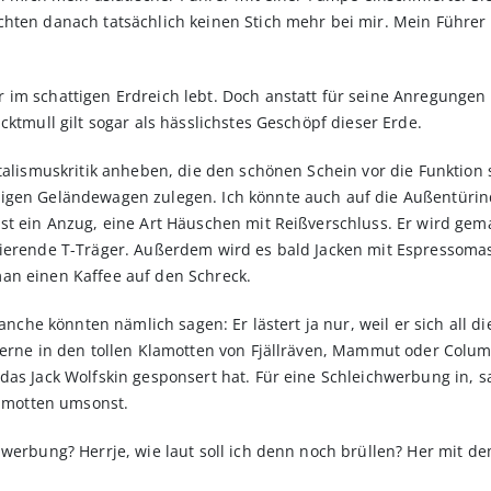
chten danach tatsächlich keinen Stich mehr bei mir. Mein Führer
im schattigen Erdreich lebt. Doch anstatt für seine Anregungen 
cktmull gilt sogar als hässlichstes Geschöpf dieser Erde.
talismuskritik anheben, die den schönen Schein vor die Funktion s
igen Geländewagen zulegen. Ich könnte auch auf die Außentürindu
ist ein Anzug, eine Art Häuschen mit Reißverschluss. Er wird g
bierende T-Träger. Außerdem wird es bald Jacken mit Espressomas
an einen Kaffee auf den Schreck.
Manche könnten nämlich sagen: Er lästert ja nur, weil er sich all 
 gerne in den tollen Klamotten von Fjällräven, Mammut oder Colu
das Jack Wolfskin gesponsert hat. Für eine Schleichwerbung in, 
lamotten umsonst.
hwerbung? Herrje, wie laut soll ich denn noch brüllen? Her mit d