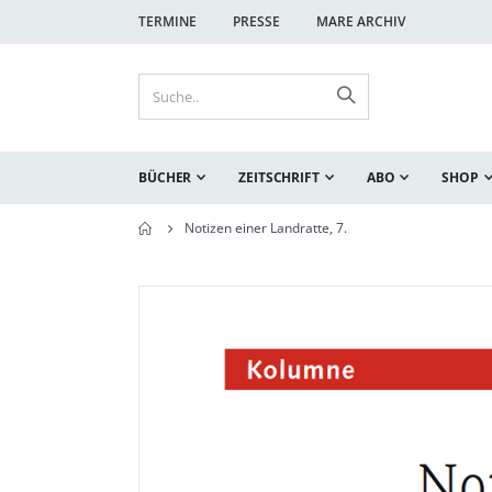
TERMINE
PRESSE
MARE ARCHIV
BÜCHER
ZEITSCHRIFT
ABO
SHOP
Notizen einer Landratte, 7.
Zum
Zum
Ende
Anfang
der
der
Bildgalerie
Bildgalerie
springen
springen