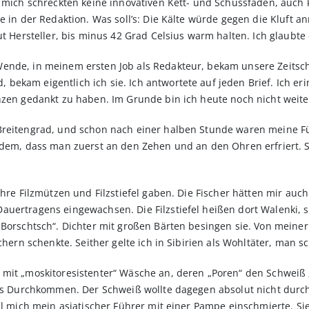
, mich schreckten keine innovativen Kett- und Schussfäden, auch k
te in der Redaktion. Was soll’s: Die Kälte würde gegen die Kluft 
ut Hersteller, bis minus 42 Grad Celsius warm halten. Ich glaubte 
ende, in meinem ersten Job als Redakteur, bekam unsere Zeitsch
ekam eigentlich ich sie. Ich antwortete auf jeden Brief. Ich er
nzen gedankt zu haben. Im Grunde bin ich heute noch nicht weite
 Breitengrad, und schon nach einer halben Stunde waren meine F
itdem, dass man zuerst an den Zehen und an den Ohren erfriert.
ihre Filzmützen und Filzstiefel gaben. Die Fischer hätten mir auc
uertragens eingewachsen. Die Filzstiefel heißen dort Walenki, s
„Borschtsch“. Dichter mit großen Bärten besingen sie. Von meine
schern schenkte. Seither gelte ich in Sibirien als Wohltäter, man
mit „moskitoresistenter“ Wäsche an, deren „Poren“ den Schweiß „
eres Durchkommen. Der Schweiß wollte dagegen absolut nicht durc
eil mich mein asiatischer Führer mit einer Pampe einschmierte. S