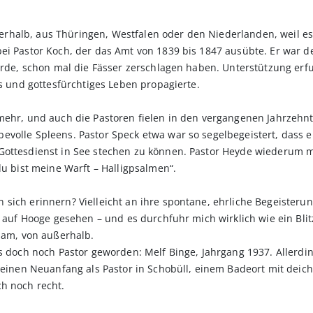
halb, aus Thüringen, Westfalen oder den Niederlanden, weil es
ei Pastor Koch, der das Amt von 1839 bis 1847 ausübte. Er war d
wurde, schon mal die Fässer zerschlagen haben. Unterstützung er
es und gottesfürchtiges Leben propagierte.
 mehr, und auch die Pastoren fielen in den vergangenen Jahrzeh
evolle Spleens. Pastor Speck etwa war so segelbegeistert, dass 
 Gottesdienst in See stechen zu können. Pastor Heyde wiederum
du bist meine Warft – Halligpsalmen“.
sich erinnern? Vielleicht an ihre spontane, ehrliche Begeisterun
 auf Hooge gesehen – und es durchfuhr mich wirklich wie ein Blitz“
sdam, von außerhalb.
s doch noch Pastor geworden: Melf Binge, Jahrgang 1937. Allerdin
r einen Neuanfang als Pastor in Schobüll, einem Badeort mit deich
h noch recht.