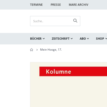
TERMINE
PRESSE
MARE ARCHIV
BÜCHER
ZEITSCHRIFT
ABO
SHOP
Mein Hooge, 17.
Zum
Zum
Ende
Anfang
der
der
Bildgalerie
Bildgalerie
springen
springen