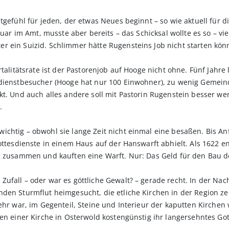
tgefühl für jeden, der etwas Neues beginnt – so wie aktuell für d
ruar im Amt, musste aber bereits – das Schicksal wollte es so – vie
r ein Suizid. Schlimmer hätte Rugensteins Job nicht starten kön
rtalitätsrate ist der Pastorenjob auf Hooge nicht ohne. Fünf Jahre
dienstbesucher (Hooge hat nur 100 Einwohner), zu wenig Gemeinde
t. Und auch alles andere soll mit Pastorin Rugenstein besser wer
.
chtig – obwohl sie lange Zeit nicht einmal eine besaßen. Bis An
Gottesdienste in einem Haus auf der Hanswarft abhielt. Als 1622 
g zusammen und kauften eine Warft. Nur: Das Geld für den Bau der
ufall – oder war es göttliche Gewalt? – gerade recht. In der Na
den Sturmflut heimgesucht, die etliche Kirchen in der Region zers
mehr war, im Gegenteil, Steine und Interieur der kaputten Kirchen
ten einer Kirche in Osterwold kostengünstig ihr langersehntes G