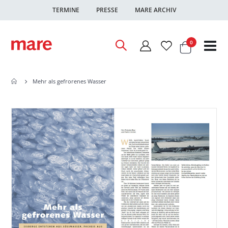
TERMINE
PRESSE
MARE ARCHIV
Warenkor
Artikel
0
Nav
ums
Mehr als gefrorenes Wasser
Zum
Zum
Ende
Anfang
der
der
Bildgalerie
Bildgalerie
springen
springen