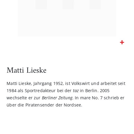
Zum
Anfang
der
Matti Lieske
Bildgalerie
springen
Matti Lieske, Jahrgang 1952, ist Volkswirt und arbeitet seit
1984 als Sportredakteur bei der
taz
in Berlin. 2005
wechselte er zur
Berliner Zeitung
. In mare No. 7 schrieb er
über die Piratensender der Nordsee.