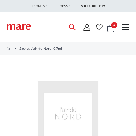
TERMINE
PRESSE
MARE ARCHIV
Warenkor
Artikel
0
Nav
ums
Sachet L'air du Nord, 0,7ml
Zum
Ende
der
Bildgalerie
springen