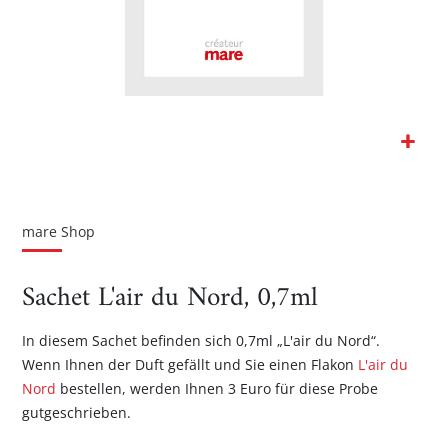
Zum
Anfang
der
mare Shop
Bildgalerie
springen
Sachet L'air du Nord, 0,7ml
In diesem Sachet befinden sich 0,7ml „L'air du Nord“.
Wenn Ihnen der Duft gefällt und Sie einen Flakon
L'air du
Nord
bestellen, werden Ihnen 3 Euro für diese Probe
gutgeschrieben.