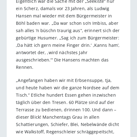
Eigentlich war die Sache mit der „Seekiste“ nur
ein Scherz, damals vor 23 Jahren, als Ludwig
Hansen mal wieder mit dem Bürgermeister in
Böhl baden war. „Da war schon so’n Imbiss, aber
sah alles ‘n büschn traurig aus“, erinnert sich der
gebürtige Husumer. „Sag ich zum Bürgermeister:
,Da hätt ich gern meine Finger drin.‘ ,Kanns ham‘,
antwortet der, ,wird nächstes Jahr
ausgeschrieben.‘“ Die Hansens machten das
Rennen.
„Angefangen haben wir mit Erbsensuppe, tja,
und heute haben wir die ganze Nordsee auf dem
Tisch.“ Etliche hundert Essen gehen inzwischen
täglich über den Tresen. 60 Plätze sind auf der
Terrasse zu bedienen, drinnen 100. Und dann –
dieser Blick! Manchentags Grau in allen
Schattierungen, Schiefer, Blei, Nebelwände dicht
wie Walkstoff, Regenschleier schräggepeitscht,