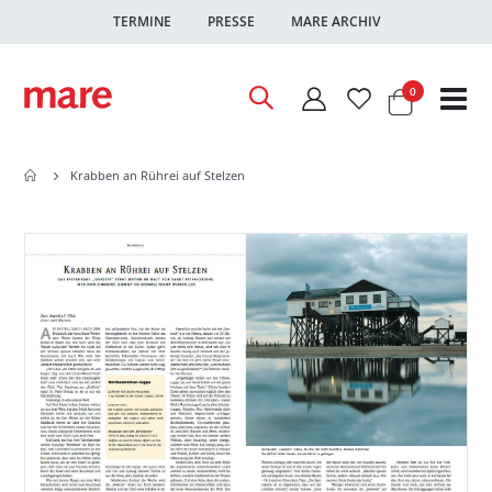
TERMINE
PRESSE
MARE ARCHIV
Warenkor
Artikel
0
Nav
ums
Krabben an Rührei auf Stelzen
Zum
Zum
Ende
Anfang
der
der
Bildgalerie
Bildgalerie
springen
springen