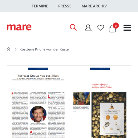
TERMINE
PRESSE
MARE ARCHIV
Warenkor
Artikel
0
Nav
ums
Kostbare Knolle von der Küste
Zum
Zum
Ende
Anfang
der
der
Bildgalerie
Bildgalerie
springen
springen