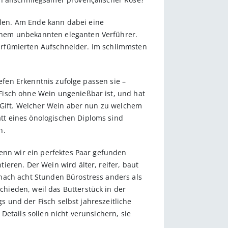
len. Am Ende kann dabei eine
inem unbekannten eleganten Verführer.
 parfümierten Aufschneider. Im schlimmsten
iefen Erkenntnis zufolge passen sie –
Fisch ohne Wein ungenießbar ist, und hat
t Gift. Welcher Wein aber nun zu welchem
tt eines önologischen Diploms sind
n.
wenn wir ein perfektes Paar gefunden
eren. Der Wein wird älter, reifer, baut
nach acht Stunden Bürostress anders als
hieden, weil das Butterstück in der
gs und der Fisch selbst jahreszeitliche
 Details sollen nicht verunsichern, sie