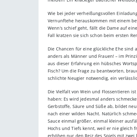
Wie bei jeder verheißungsvollen Einladu
Vernunftehe herauskommen mit einem bewä
Wenn’s schief geht, fällt die Dame auf ein
Fall kratzen sie sich schon beim ersten R
Die Chancen für eine glückliche Ehe sind a
anders als Männer und Frauen! – im Prinz
aus dieser Erfahrung ein hübsches Wortspi
Fisch? Um die Frage zu beantworten, brau
schlichte Neugier notwendig, ein verläss
Die Vielfalt von Wein und Flossentieren i
haben: Es wird jedesmal anders schmecken,
Gerbstoffe, Säure und Süße ab, bildet ne
nach einer wilden Nacht. Natürlich schme
Sauce einmal größer, einmal kleiner ausfäl
Hochs und Tiefs kennt, weil er nie gleich f
erhöhen nur den Reiz des Spiels mit zwei 