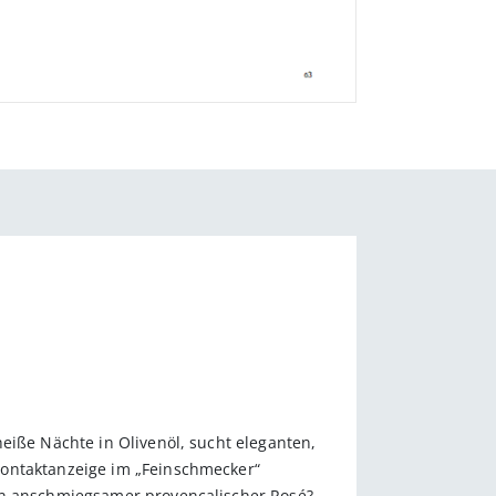
eiße Nächte in Olivenöl, sucht eleganten,
Kontaktanzeige im „Feinschmecker“
ein anschmiegsamer provençalischer Rosé?