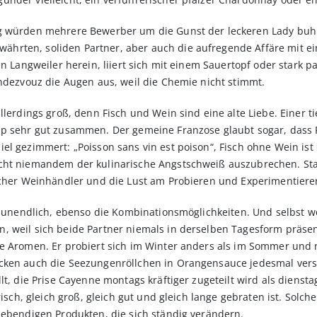
ng würden mehrere Bewerber um die Gunst der leckeren Lady buh
hrten, soliden Partner, aber auch die aufregende Affäre mit e
en Langweiler herein, liiert sich mit einem Sauertopf oder stark
endezvouz die Augen aus, weil die Chemie nicht stimmt.
llerdings groß, denn Fisch und Wein sind eine alte Liebe. Einer t
ip sehr gut zusammen. Der gemeine Franzose glaubt sogar, dass 
el gezimmert: „Poisson sans vin est poison“, Fisch ohne Wein is
cht niemandem der kulinarische Angstschweiß auszubrechen. Sta
licher Weinhändler und die Lust am Probieren und Experimentiere
st unendlich, ebenso die Kombinationsmöglichkeiten. Und selbst 
 weil sich beide Partner niemals in derselben Tagesform präsenti
ue Aromen. Er probiert sich im Winter anders als im Sommer und 
cken auch die Seezungenröllchen in Orangensauce jedesmal versc
lt, die Prise Cayenne montags kräftiger zugeteilt wird als diensta
risch, gleich groß, gleich gut und gleich lange gebraten ist. Solche
lebendigen Produkten, die sich ständig verändern.