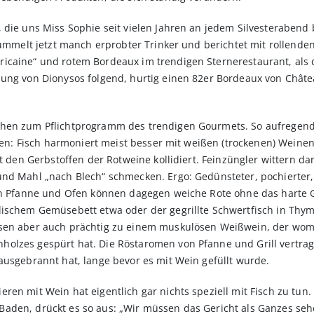
 die uns Miss Sophie seit vielen Jahren an jedem Silvesterabend 
grummelt jetzt manch erprobter Trinker und berichtet mit rollend
icaine“ und rotem Bordeaux im trendigen Sternerestaurant, als 
ung von Dionysos folgend, hurtig einen 82er Bordeaux von Châtea
hen zum Pflichtprogramm des trendigen Gourmets. So aufregend 
ren: Fisch harmoniert meist besser mit weißen (trockenen) Weinen, w
it den Gerbstoffen der Rotweine kollidiert. Feinzüngler wittern d
nd Mahl „nach Blech“ schmecken. Ergo: Gedünsteter, pochierter, g
in Pfanne und Ofen können dagegen weiche Rote ohne das harte Ge
lischem Gemüsebett etwa oder der gegrillte Schwertfisch in Thy
sen aber auch prächtig zu einem muskulösen Weißwein, der womö
olzes gespürt hat. Die Röstaromen von Pfanne und Grill vertra
ausgebrannt hat, lange bevor es mit Wein gefüllt wurde.
en mit Wein hat eigentlich gar nichts speziell mit Fisch zu tun. E
aden, drückt es so aus: „Wir müssen das Gericht als Ganzes sehe