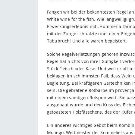
Fangen wir bei der bekanntesten Regel an,
White wine for the fish. Wie langweilig! 
Erweckungserlebnis mit „Hummer à l’armor
mit der Zunge schnalzte und, einer Eingeb
Tabubruch! Und alle waren begeistert.
Solche Regelverletzungen gehören inzwisc
Regel hat nichts von ihrer Gültigkeit verlo
Stück Fleisch oder Käse. Und weil er oft m
beklagen im schlimmsten Fall, dass Wein u
Begleitung. Bei kräftigeren Gartechniken 
sein. Die gebratene Rotbarbe im provença
mit einem samtigen Rotspon wert. Sie pas
ausgebaut wurde und den Kuss des Eichenh
getoasteten Holzfässchens, das der Küfer 
Ein anderes wichtiges Gebot beim Kombinier
Monego, Weltmeister der Sommeliers aus B