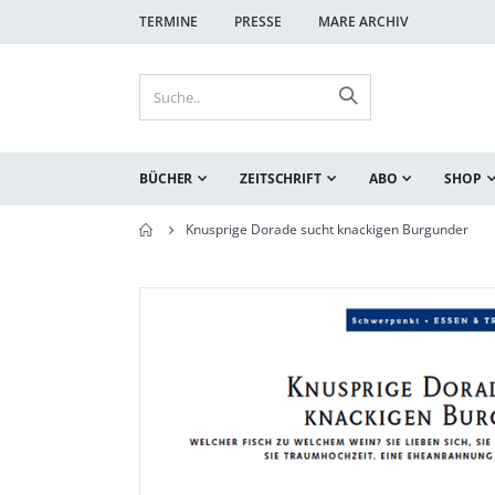
TERMINE
PRESSE
MARE ARCHIV
BÜCHER
ZEITSCHRIFT
ABO
SHOP
Knusprige Dorade sucht knackigen Burgunder
Zum
Zum
Ende
Anfang
der
der
Bildgalerie
Bildgalerie
springen
springen