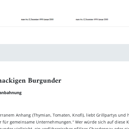
nackigen Burgunder
eanbahnung
rranem Anhang (Thymian, Tomaten, Knofi), liebt Grillpartys und h
atur für gemeinsame Unternehmungen.“ Wer würde sich auf diese 
under vielleicht, ein verführerischer pfälzer Chardonnay oder 