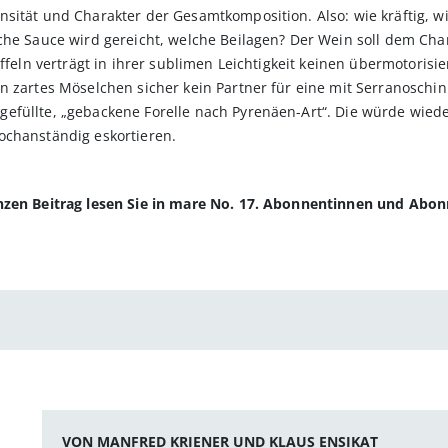
ität und Charakter der Gesamtkomposition. Also: wie kräftig, wie r
che Sauce wird gereicht, welche Beilagen? Der Wein soll dem Cha
offeln verträgt in ihrer sublimen Leichtigkeit keinen übermotoris
n zartes Möselchen sicher kein Partner für eine mit Serranoschi
efüllte, „gebackene Forelle nach Pyrenäen-Art“. Die würde wiede
ochanständig eskortieren.
anzen Beitrag lesen Sie in mare No. 17. Abonnentinnen und Abo
VON MANFRED KRIENER UND KLAUS ENSIKAT