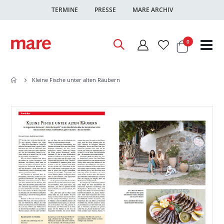
TERMINE
PRESSE
MARE ARCHIV
Warenkor
Artikel
0
Nav
ums
Kleine Fische unter alten Räubern
Zum
Zum
Ende
Anfang
der
der
Bildgalerie
Bildgalerie
springen
springen