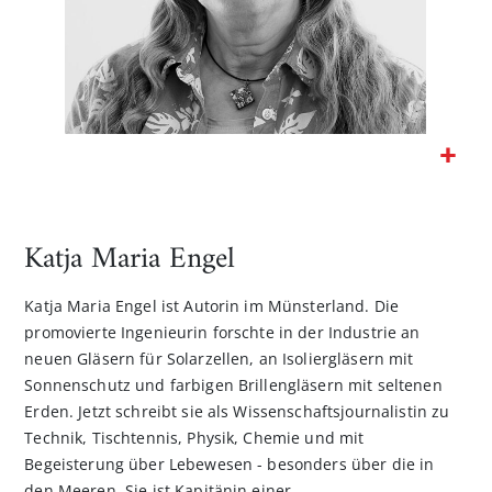
Zum
Anfang
der
Katja Maria Engel
Bildgalerie
springen
Katja Maria Engel ist Autorin im Münsterland. Die
promovierte Ingenieurin forschte in der Industrie an
neuen Gläsern für Solarzellen, an Isoliergläsern mit
Sonnenschutz und farbigen Brillengläsern mit seltenen
Erden. Jetzt schreibt sie als Wissenschaftsjournalistin zu
Technik, Tischtennis, Physik, Chemie und mit
Begeisterung über Lebewesen - besonders über die in
den Meeren. Sie ist Kapitänin einer