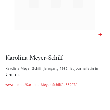
Zum
Anfang
der
Karolina Meyer-Schilf
Bildgalerie
springen
Karolina Meyer-Schilf, Jahrgang 1982, ist Journalistin in
Bremen.
www.taz.de/Karolina-Meyer-Schilf/!a33927/