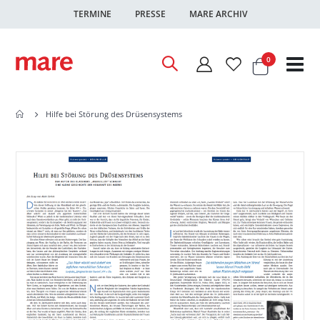
TERMINE
PRESSE
MARE ARCHIV
Warenkor
Artikel
0
Nav
ums
Hilfe bei Störung des Drüsensystems
Zum
Zum
Ende
Anfang
der
der
Bildgalerie
Bildgalerie
springen
springen