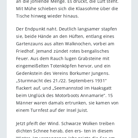
an die johlende Menge. Es drückt, die Luft steht.
Mit Mühe schieben sich die Klaasohme über die
Tische hinweg wieder hinaus.
Der Endpunkt naht. Deutlich langsamer stapfen
sie, beide Hände an den Hüften, entlang eines
Gartenzauns aus alten Walknochen, vorbei am
Friedhof. Jemand zündet rotes bengalisches
Feuer. Aus dem Rauch lugen Grabsteine mit
eingemeißelten Totenköpfen hervor, und ein
Gedenkstein des Vereins Borkumer Jungens.
„Sturmnacht des 21./22. Septembers 1931“
flackert auf, und „Seemannstod im Haaksgatt
beim Unglück des Motorboots Annamarie“. 15
Männer waren damals ertrunken, sie kamen von
einem Turnfest auf der Insel Juist.
Jetzt pfeift der Wind. Schwarze Wolken treiben
dichten Schnee herab, den ers- ten in diesem