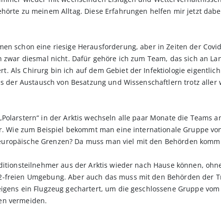
örte zu meinem Alltag. Diese Erfahrungen helfen mir jetzt dabei, 
en schon eine riesige Herausforderung, aber in Zeiten der Covid
ch zwar diesmal nicht. Dafür gehöre ich zum Team, das sich an L
 Als Chirurg bin ich auf dem Gebiet der Infektiologie eigentlich
ass der Austausch von ­Besatzung und Wissenschaftlern trotz all
Polarstern“ in der Arktis wechseln alle paar Monate die Teams an
ger. Wie zum Beispiel bekommt man eine internationale Gruppe vo
europäische Grenzen? Da muss man viel mit den Behörden komm
editionsteilnehmer aus der Arktis wieder nach Hause können, ohn
2-freien Umgebung. Aber auch das muss mit den Behörden der Tra
igens ein Flugzeug gechartert, um die geschlossene Gruppe vom S
en vermeiden.