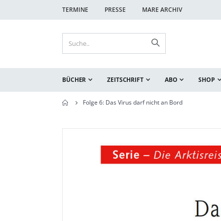
TERMINE
PRESSE
MARE ARCHIV
BÜCHER
ZEITSCHRIFT
ABO
SHOP
Folge 6: Das Virus darf nicht an Bord
Zum
Zum
Ende
Anfang
der
der
Bildgalerie
Bildgalerie
springen
springen