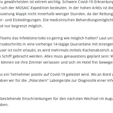
n“ zu gewährleisten ist extrem wichtig. Schwere Covid-19-Erkran
uch der MOSAiC-Expedition bedeuten. In der hohen Arktis ist di
uierung klappt nicht innerhalb weniger Stunden, da der Rettung
 und Eisbedingungen. Die medizinischen Behandlungsmöglichkei
nd nur begrenzt möglich.
Teams das Infektionsrisiko so gering wie möglich halten? Laut 
abschnitts in eine vorherige 14-tägige Quarantäne mit strenger 
ser ist nicht erlaubt, es wird mehrmals mittels Rachenabstrich a
 Schiff gebracht werden. Alles muss genauestens geplant sein: 
 können sie ihre Zimmer verlassen und sich im Hotel frei bewege
ass ein Teilnehmer positiv auf Covid-19 getestet wird. Wo an Bord
en wir für die „Polarstern“ Laborgeräte zur Diagnostik einer Inf
fortbestehende Einschränkungen für den nächsten Wechsel im Aug
aben.