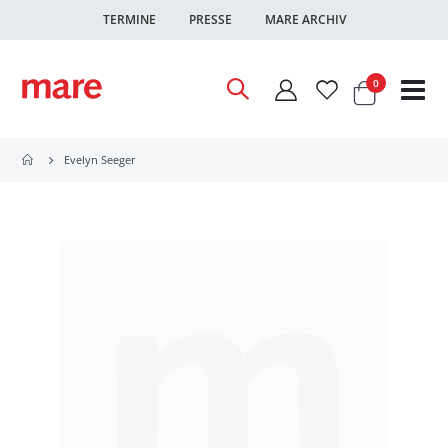
TERMINE
PRESSE
MARE ARCHIV
Warenkor
Artikel
0
Nav
ums
Evelyn Seeger
Zum
Ende
der
Bildgalerie
springen