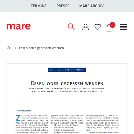
TERMINE
PRESSE
MARE ARCHIV
Warenkor
Artikel
0
Nav
ums
Essen oder gegessen werden
Zum
Zum
Ende
Anfang
der
der
Bildgalerie
Bildgalerie
springen
springen