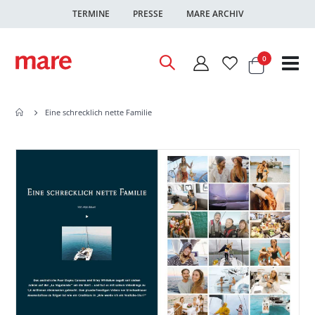
TERMINE
PRESSE
MARE ARCHIV
Warenkor
Artikel
0
Nav
ums
Eine schrecklich nette Familie
Zum
Zum
Ende
Anfang
der
der
Bildgalerie
Bildgalerie
springen
springen