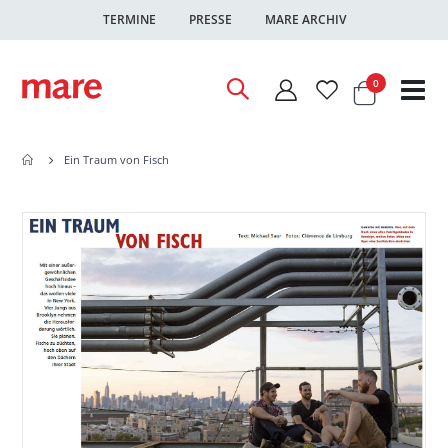
TERMINE
PRESSE
MARE ARCHIV
Warenkor
Artikel
0
Nav
ums
Ein Traum von Fisch
Zum
Zum
Ende
Anfang
der
der
Bildgalerie
Bildgalerie
springen
springen