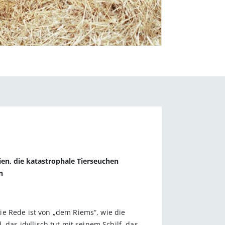
en, die katastrophale Tierseuchen
n
ie Rede ist von „dem Riems“, wie die
 das idyllisch tut mit seinem Schilf, das