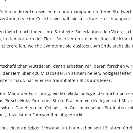
n Zellen anderer Lebewesen ein und manipulieren deren Stoffwechse
 verändern sie ihr Gesicht, weshalb sie so schwer zu schnappen s
 täglich nach ihnen. Ihre Strategie: Sie erlauben den Viren, sic
, in den Körpern der Tiere. So erfahren sie mehr über die Krankh
tz ergreifen, welche Symptome sie auslösen. Am Ende steht die H
chaftlichen Nutztieren, daran arbeiten wir, daran forschen wir.
da, der Herr über 400 Mitarbeiter, in seinem hellen, holzgetäfelte
er schaut, hat er einen traumhaften Blick aufs Meer.
ist ein Mann der Forschung, ein Molekularbiologe, der auch noch ei
s Plüsch, Holz, Zinn oder Stroh, Präsente von Kollegen und Mitarb
virus. Daneben eine Collage, ein Geschenk seiner Studenten, mit
e“, dazu ist ein Foto von ihm abgedruckt.
Mann, ein ehrgeiziger Schwabe, und nun schon seit 13 Jahren Chef d