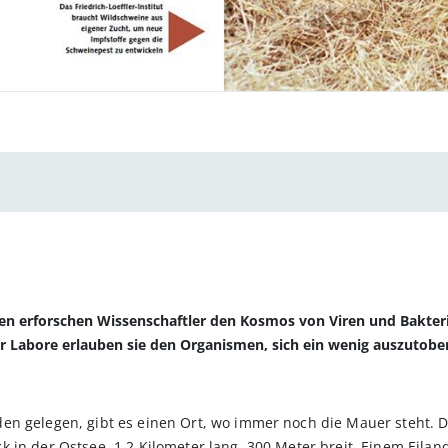
gen erforschen Wissenschaftler den Kosmos von Viren und Bakteri
er Labore erlauben sie den Organismen, sich ein wenig auszutobe
n gelegen, gibt es einen Ort, wo immer noch die Mauer steht. D
in der Ostsee, 1,2 Kilometer lang, 300 Meter breit. Einem Eiland,