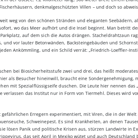
 Fischerhäusern, denkmalgeschützten Villen – und doch so abweis
 weit weg von den schönen Stränden und eleganten Seebädern, als
sofort, wo das Meer aufhört und die Insel beginnt. Man betritt 
arkplatz, auf dem sich die Autos drängen. Stacheldrahtzaun ragt
, und vor lauter Betonwänden, Backsteingebäuden und Schornst
en Ankömmling, und ein Schild verrät: „Friedrich-Loeffler-Insti
schen bei Biosicherheitsstufe zwei und drei, das heißt moderates 
hier als Besucher hineinwill, braucht eine Sondergenehmigung, m
en mit Spezialflüssigseife duschen. Die Leute hier nennen das 
ie verlassen das Institut nur in Form von Tiermehl. Dieses wird v
t gefährlichen Erregern experimentiert, mit Viren, die in der W
lauenseuche, Schweinepest. Es sind Krankheiten, an denen Tause
e lösen Panik und politische Krisen aus, stürzen Landwirte in E
rippevirus, das seit April in Mexiko wütet und auch Deutschland 