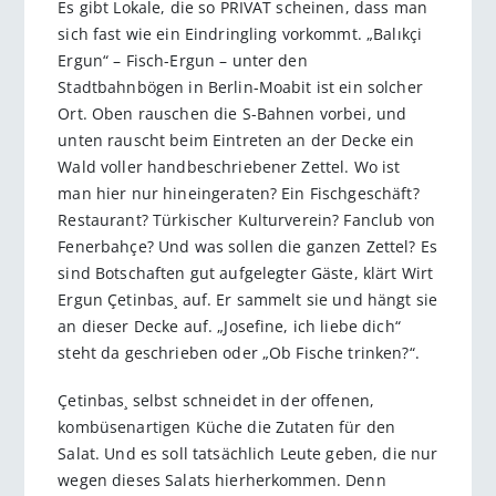
Es gibt Lokale, die so PRIVAT scheinen, dass man
sich fast wie ein Eindringling vorkommt. „Balıkçi
Ergun“ – Fisch-Ergun – unter den
Stadtbahnbögen in Berlin-Moabit ist ein solcher
Ort. Oben rauschen die S-Bahnen vorbei, und
unten rauscht beim Eintreten an der Decke ein
Wald voller handbeschriebener Zettel. Wo ist
man hier nur hineingeraten? Ein Fischgeschäft?
Restaurant? Türkischer Kulturverein? Fanclub von
Fenerbahçe? Und was sollen die ganzen Zettel? Es
sind Botschaften gut aufgelegter Gäste, klärt Wirt
Ergun Çetinbas¸ auf. Er sammelt sie und hängt sie
an dieser Decke auf. „Josefine, ich liebe dich“
steht da geschrieben oder „Ob Fische trinken?“.
Çetinbas¸ selbst schneidet in der offenen,
kombüsenartigen Küche die Zutaten für den
Salat. Und es soll tatsächlich Leute geben, die nur
wegen dieses Salats hierherkommen. Denn