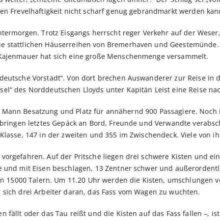
ren Frevelhaftigkeit nicht scharf genug gebrandmarkt werden kan
ntermorgen. Trotz Eisgangs herrscht reger Verkehr auf der Weser
e stattlichen Häuserreihen von Bremerhaven und Geestemünde. 
 Kajenmauer hat sich eine große Menschenmenge versammelt.
deutsche Vorstadt“. Von dort brechen Auswanderer zur Reise in d
el“ des Norddeutschen Lloyds unter Kapitän Leist eine Reise na
t 107 Mann Besatzung und Platz für annähernd 900 Passagiere. Noc
r bringen letztes Gepäck an Bord, Freunde und Verwandte verabs
 Klasse, 147 in der zweiten und 355 im Zwischendeck. Viele von 
orgefahren. Auf der Pritsche liegen drei schwere Kisten und ei
e und mit Eisen beschlagen, 13 Zentner schwer und außerordentl
 von 15000 Talern. Um 11.20 Uhr werden die Kisten, umschlungen
 sich drei Arbeiter daran, das Fass vom Wagen zu wuchten.
fällt oder das Tau reißt und die Kisten auf das Fass fallen –, ist