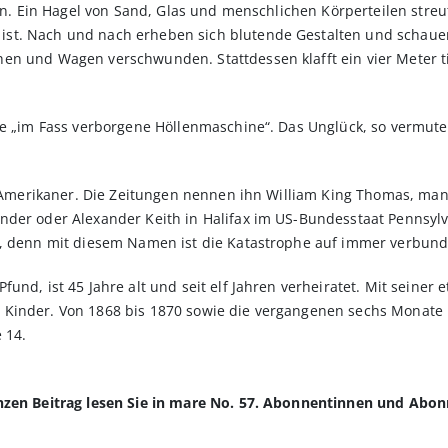
ern. Ein Hagel von Sand, Glas und menschlichen Körperteilen stre
t. Nach und nach erheben sich blutende Gestalten und schauen 
n und Wagen verschwunden. Stattdessen klafft ein vier Meter tie
ne „im Fass verborgene Höllenmaschine“. Das Unglück, so vermute
ter Amerikaner. Die Zeitungen nennen ihn William King Thomas, m
nder oder Alexander Keith in Halifax im US-Bundesstaat Pennsy
s, denn mit diesem Namen ist die Katastrophe auf immer verbund
und, ist 45 Jahre alt und seit elf Jahren verheiratet. Mit seiner
Kinder. Von 1868 bis 1870 sowie die vergangenen sechs Monate h
 14.
anzen Beitrag lesen Sie in mare No. 57. Abonnentinnen und Abo