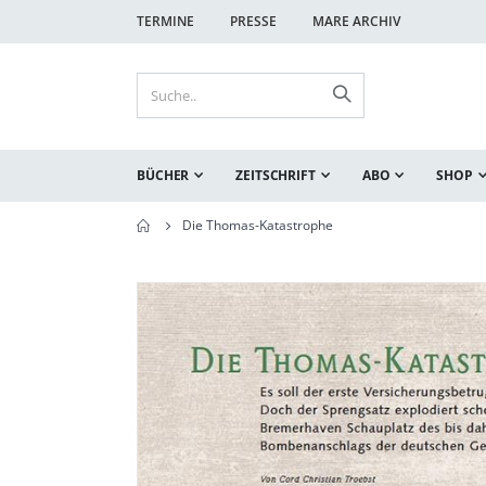
TERMINE
PRESSE
MARE ARCHIV
BÜCHER
ZEITSCHRIFT
ABO
SHOP
Die Thomas-Katastrophe
Zum
Zum
Ende
Anfang
der
der
Bildgalerie
Bildgalerie
springen
springen