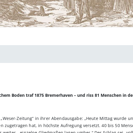
hem Boden traf 1875 Bremerhaven – und riss 81 Menschen in d
„Weser-Zeitung“ in ihrer Abendausgabe: „Heute Mittag wurde un
n zugetragen hat, in höchste Aufregung versetzt. 40 bis 50 Mens
s weiter, „einzelne Gliedmaßen lagen umher.“ Der Schlag sei „vol