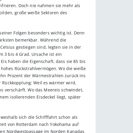
einfrieren. Doch nie nahmen sie mehr als
bilden, große weiße Sektoren des
seiner Folgen besonders wichtig ist. Denn
tärksten bemerkbar. Während die
elsius gestiegen sind, legten sie in der
m 3 bis 4 Grad. Ursache ist ein
is haben die Eigenschaft, dass sie 85 bis
in hohes Rückstrahlvermögen. Wo die weiße
ehn Prozent der Wärmestrahlen zurück ins
er Rückkopplung: Weil es wärmer wird,
ns verschärft. Wo das Meereis schwindet,
m isolierenden Eisdeckel liegt, später
weshalb sich die Schifffahrt schon als
zeit von Rotterdam nach Yokohama auf
enden Nordwestpassage im Norden Kanadas