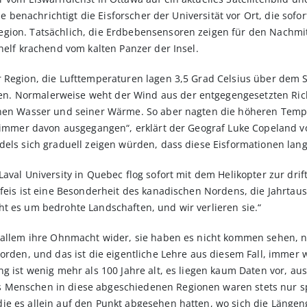
Sie benachrichtigt die Eisforscher der Universität vor Ort, die sofo
gion. Tatsächlich, die Erdbebensensoren zeigen für den Nachmit
helf krachend vom kalten Panzer der Insel.
r Region, die Lufttemperaturen lagen 3,5 Grad Celsius über dem 
. Normalerweise weht der Wind aus der entgegengesetzten Richt
fenen Wasser und seiner Wärme. So aber nagten die höheren Temp
d immer davon ausgegangen“, erklärt der Geograf Luke Copeland vo
ndels sich graduell zeigen würden, dass diese Eisformationen l
Laval University in Quebec flog sofort mit dem Helikopter zur dr
lfeis ist eine Besonderheit des kanadischen Nordens, die Jahrtau
t es um bedrohte Landschaften, und wir verlieren sie.“
or allem ihre Ohnmacht wider, sie haben es nicht kommen sehen
orden, und das ist die eigentliche Lehre aus diesem Fall, immer 
ng ist wenig mehr als 100 Jahre alt, es liegen kaum Daten vor, 
 Menschen in diese abgeschiedenen Regionen waren stets nur sp
e es allein auf den Punkt abgesehen hatten, wo sich die Längeng