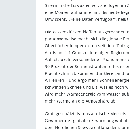
Skiern in die Eiswüsten vor, sie flogen im
eine Momentaufnahme mit. Bis heute liege
Unwissens, „keine Daten verfügbar“, heißt
Die Wissenslücken klaffen ausgerechnet in
paradoxerweise macht sich die globale E
Oberflächentemperaturen seit den fünfzige
Arktis um 1,1 Grad zu, in einigen Regionen
Aufschaukeln verschiedener Phänomene, di
90 Prozent der Sonnenstrahlen reflektier
Pracht schmilzt, kommen dunklere Land- 
All lenken – und ergo mehr Sonnenenergie 
schwinden Schnee und Eis, was es noch wä
wird mehr Wärmeenergie vom Wasser aufgen
mehr Wärme an die Atmosphäre ab.
Grob geschätzt, ist das arktische Meereis
Gewinner der globalen Erwärmung wähnt. 
dem Nördlichen Seeweg entlang der sibir