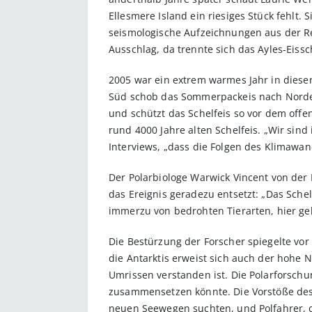
Ellesmere Island ein riesiges Stück fehlt. 
seismologische Aufzeichnungen aus der Re
Ausschlag, da trennte sich das Ayles-Eissc
2005 war ein extrem warmes Jahr in diese
Süd schob das Sommerpackeis nach Norden
und schützt das Schelfeis so vor dem of
rund 4000 Jahre alten Schelfeis. „Wir sin
Interviews, „dass die Folgen des Klimawa
Der Polarbiologe Warwick Vincent von der 
das Ereignis geradezu entsetzt: „Das Sche
immerzu von bedrohten Tierarten, hier geh
Die Bestürzung der Forscher spiegelte v
die Antarktis erweist sich auch der hohe N
Umrissen verstanden ist. Die Polarforschu
zusammensetzen könnte. Die Vorstöße des
neuen Seewegen suchten, und Polfahrer, di