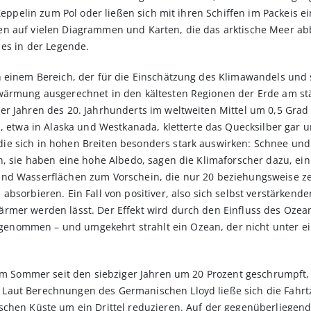
 Zeppelin zum Pol oder ließen sich mit ihren Schiffen im Packeis 
n auf vielen Diagrammen und Karten, die das arktische Meer ab
 es in der Legende.
 einem Bereich, der für die Einschätzung des Klimawandels und 
rwärmung ausgerechnet in den kältesten Regionen der Erde am s
r Jahren des 20. Jahrhunderts im weltweiten Mittel um 0,5 Grad C
, etwa in Alaska und Westkanada, kletterte das Quecksilber gar u
e sich in hohen Breiten besonders stark auswirken: Schnee und E
en, sie haben eine hohe Albedo, sagen die Klimaforscher dazu, e
und Wasserflächen zum Vorschein, die nur 20 beziehungsweise z
absorbieren. Ein Fall von positiver, also sich selbst verstärkend
rmer werden lässt. Der Effekt wird durch den Einfluss des Ozea
ommen – und umgekehrt strahlt ein Ozean, der nicht unter eine
 im Sommer seit den siebziger Jahren um 20 Prozent geschrumpft, 
Laut Berechnungen des Germanischen Lloyd ließe sich die Fahrt
ischen Küste um ein Drittel reduzieren. Auf der gegenüberlieg