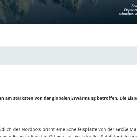
en am stärksten von der globalen Erwärmung betroffen. Die Eispa
üdlich des Nordpols bricht eine Schelfeisplatte von der Größe M
 vom Eiswarndienst in Ottawa auf ein aktuelles Satellitenbild und