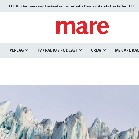
+++ Bücher versandkostenfrei innerhalb Deutschlands bestellen +++
VERLAG
TV / RADIO / PODCAST
CREW
MS CAPE RA