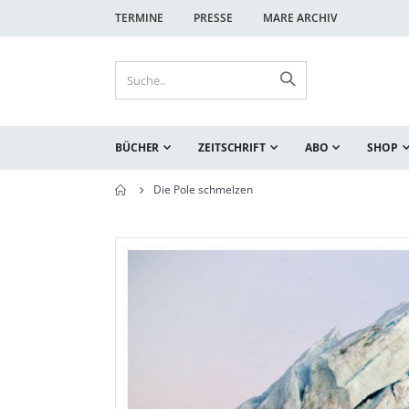
TERMINE
PRESSE
MARE ARCHIV
BÜCHER
ZEITSCHRIFT
ABO
SHOP
Die Pole schmelzen
Zum
Zum
Ende
Anfang
der
der
Bildgalerie
Bildgalerie
springen
springen