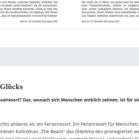
 Glücks
nselresort? Das, wonach sich Menschen wirklich sehnen, ist für si
nichts anderes als ein Ferienresort. Ein Ferienresort für Menschen
enenen Kultroman „The Beach“ das Dilemma des privilegierten w
 Es ist eine Vision von türkisblauem, warmem Wasser, unberührte