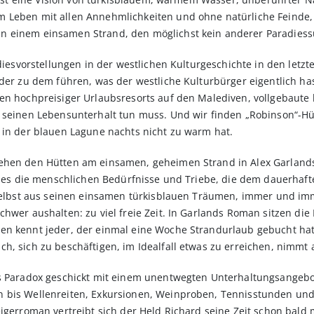
 Leben mit allen Annehmlichkeiten und ohne natürliche Feinde,
n einem einsamen Strand, den möglichst kein anderer Paradiess
radiesvorstellungen in der westlichen Kulturgeschichte in den let
eder zu dem führen, was der westliche Kulturbürger eigentlich has
en hochpreisiger Urlaubsresorts auf den Malediven, vollgebaute kl
 seinen Lebensunterhalt tun muss. Und wir finden „Robinson“-Hüt
 in der blauen Lagune nachts nicht zu warm hat.
ehen den Hütten am einsamen, geheimen Strand in Alex Garlands
ind es die menschlichen Bedürfnisse und Triebe, die dem dauerha
e selbst aus seinen einsamen türkisblauen Träumen, immer und im
chwer aushalten: zu viel freie Zeit. In Garlands Roman sitzen di
en kennt jeder, der einmal eine Woche Strandurlaub gebucht hat
h, sich zu beschäftigen, im Idealfall etwas zu erreichen, nimmt
es Paradox geschickt mit einem unentwegten Unterhaltungsangebot
n bis Wellenreiten, Exkursionen, Weinproben, Tennisstunden u
eigerroman vertreibt sich der Held Richard seine Zeit schon bald