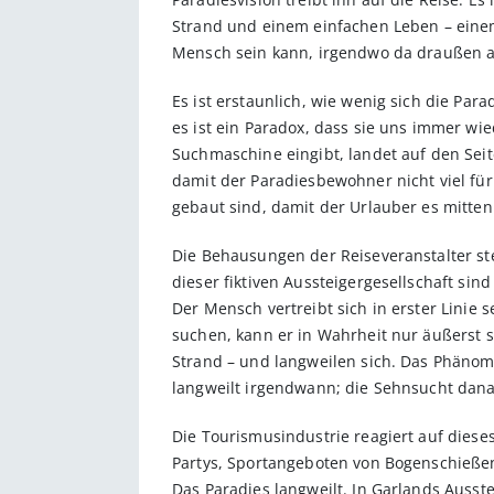
Strand und einem einfachen Leben – einem
Mensch sein kann, irgendwo da draußen a
Es ist erstaunlich, wie wenig sich die Pa
es ist ein Paradox, dass sie uns immer wi
Suchmaschine eingibt, landet auf den Seit
damit der Paradiesbewohner nicht viel für
gebaut sind, damit der Urlauber es mitten
Die Behausungen der Reiseveranstalter st
dieser fiktiven Aussteigergesellschaft s
Der Mensch vertreibt sich in erster Lini
suchen, kann er in Wahrheit nur äußerst s
Strand – und langweilen sich. Das Phänom
langweilt irgendwann; die Sehnsucht danac
Die Tourismusindustrie reagiert auf dies
Partys, Sportangeboten von Bogenschieße
Das Paradies langweilt. In Garlands Ausst