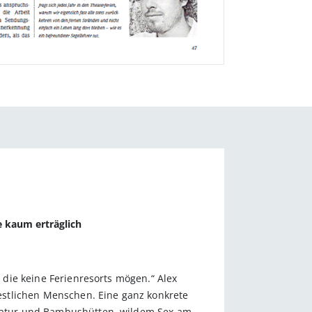
e kaum erträglich
, die keine Ferienresorts mögen.“ Alex
estlichen Menschen. Eine ganz konkrete
r Natur und Bambushütten, wildem Sex am