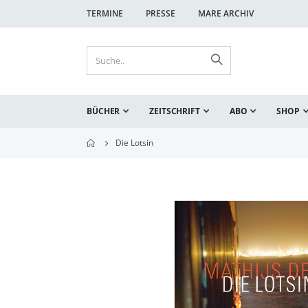
TERMINE
PRESSE
MARE ARCHIV
BÜCHER
ZEITSCHRIFT
ABO
SHOP
Die Lotsin
Zum
Ende
der
Bildgalerie
springen