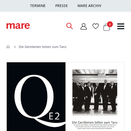
TERMINE
PRESSE
MARE ARCHIV
Warenkor
Artikel
0
Nav
ums
Die Gentlemen bitten zum Tanz
Zum
Zum
Ende
Anfang
der
der
Bildgalerie
Bildgalerie
springen
springen