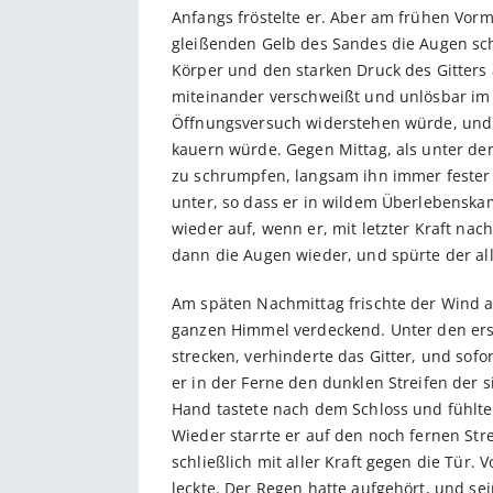
Anfangs fröstelte er. Aber am frühen Vor
gleißenden Gelb des Sandes die Augen sch
Körper und den starken Druck des Gitters
miteinander verschweißt und unlösbar im 
Öffnungsversuch widerstehen würde, und 
kauern würde. Gegen Mittag, als unter d
zu schrumpfen, langsam ihn immer feste
unter, so dass er in wildem Überlebenska
wieder auf, wenn er, mit letzter Kraft na
dann die Augen wieder, und spürte der al
Am späten Nachmittag frischte der Wind a
ganzen Himmel verdeckend. Unter den erste
strecken, verhinderte das Gitter, und so
er in der Ferne den dunklen Streifen der s
Hand tastete nach dem Schloss und fühlte u
Wieder starrte er auf den noch fernen Str
schließlich mit aller Kraft gegen die Tür.
leckte. Der Regen hatte aufgehört, und s