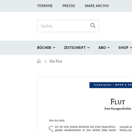
TERMINE
PRESSE
MARE ARCHIV
BÜCHER
ZEITSCHRIFT
ABO
SHOP
Die Flut
Zum
Zum
Ende
Anfang
der
der
Bildgalerie
Bildgalerie
springen
springen