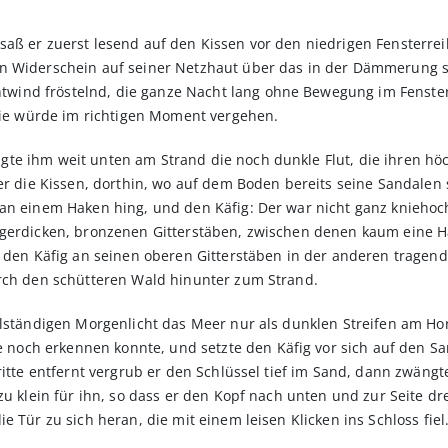
aß er zuerst lesend auf den Kissen vor den niedrigen Fensterreih
en Widerschein auf seiner Netzhaut über das in der Dämmerung 
nd fröstelnd, die ganze Nacht lang ohne Bewegung im Fenster. 
 sie würde im richtigen Moment vergehen.
te ihm weit unten am Strand die noch dunkle Flut, die ihren höc
ber die Kissen, dorthin, wo auf dem Boden bereits seine Sandale
 an einem Haken hing, und den Käfig: Der war nicht ganz kniehoc
ngerdicken, bronzenen Gitterstäben, zwischen denen kaum eine 
d, den Käfig an seinen oberen Gitterstäben in der anderen trage
urch den schütteren Wald hinunter zum Strand.
llständigen Morgenlicht das Meer nur als dunklen Streifen am Hor
ch erkennen konnte, und setzte den Käfig vor sich auf den Sand
hritte entfernt vergrub er den Schlüssel tief im Sand, dann zwäng
 zu klein für ihn, so dass er den Kopf nach unten und zur Seite d
e Tür zu sich heran, die mit einem leisen Klicken ins Schloss fiel