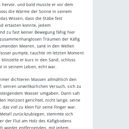
s hervor, und bald musste er vor dem
enoss die Wärme der Sonne in seinem
das Wissen, dass die Stäbe fest
nd ertasten konnte, jedem
d zu fast keiner Bewegung fähig hier
in zusammenhanglosen Träumen der Käfig
umenden Meeren, sank in den Wellen
 Wasser pumpte, tauchte im letzten Moment
blinzelte er kurz in den Sand, schloss
l in seinem Leben, echt war.
immer dichteren Massen allmählich den
; seinen unwillkürlichen Versuch, sich zu
sam steigendem Wasser umgaben. Dann sah
en Horizont gerichtet, nicht lange, seine
das viel zu klein für seine Finger war.
s Metall zurückzubiegen, stemmte sich
ufer der Flut am Holz des Käfigbodens
ch wieder entfernenden, mit jedem