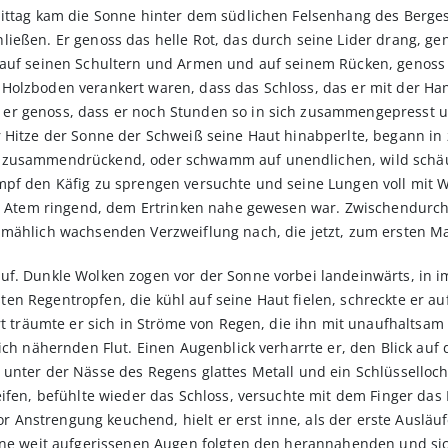
mittag kam die Sonne hinter dem südlichen Felsenhang des Berge
ließen. Er genoss das helle Rot, das durch seine Lider drang, g
 auf seinen Schultern und Armen und auf seinem Rücken, genoss 
Holzboden verankert waren, dass das Schloss, das er mit der Ha
er genoss, dass er noch Stunden so in sich zusammengepresst un
er Hitze der Sonne der Schweiß seine Haut hinabperlte, begann 
r zusammendrückend, oder schwamm auf unendlichen, wild schä
mpf den Käfig zu sprengen versuchte und seine Lungen voll mit
ch Atem ringend, dem Ertrinken nahe gewesen war. Zwischendurch 
lmählich wachsenden Verzweiflung nach, die jetzt, zum ersten Ma
uf. Dunkle Wolken zogen vor der Sonne vorbei landeinwärts, in 
n Regentropfen, die kühl auf seine Haut fielen, schreckte er auf
fort träumte er sich in Ströme von Regen, die ihn mit unaufhalt
ich nähernden Flut. Einen Augenblick verharrte er, den Blick auf d
nter der Nässe des Regens glattes Metall und ein Schlüsselloch, 
eifen, befühlte wieder das Schloss, versuchte mit dem Finger da
 Vor Anstrengung keuchend, hielt er erst inne, als der erste Auslä
eine weit aufgerissenen Augen folgten den herannahenden und si