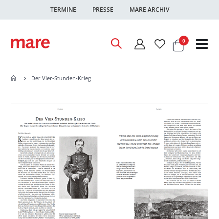
TERMINE
PRESSE
MARE ARCHIV
Warenkor
Artikel
0
Nav
ums
Der Vier-Stunden-Krieg
Zum
Zum
Ende
Anfang
der
der
Bildgalerie
Bildgalerie
springen
springen